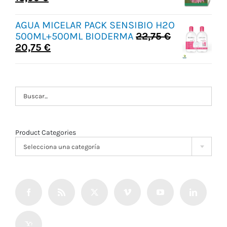
precio
precio
original
actual
AGUA MICELAR PACK SENSIBIO H2O
era:
es:
500ML+500ML BIODERMA
22,75
€
18,60 €.
13,95 €.
El
El
20,75
€
precio
precio
original
actual
era:
es:
22,75 €.
20,75 €.
Product Categories

Selecciona una categoría