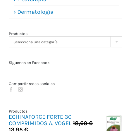
Dermatologia
Productos

Selecciona una categoría
Síguenos en Facebook
Compartir redes sociales
Productos
ECHINAFORCE FORTE 30
COMPRIMIDOS A. VOGEL
18,60
€
El
El
13,95
€