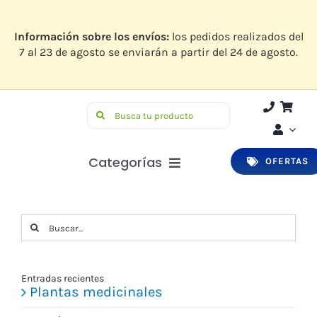
Saltar
al
contenido
Información sobre los envíos:
los pedidos realizados del
7 al 23 de agosto se enviarán a partir del 24 de agosto.
Buscar:
Categorías
OFERTAS
Botiquín
Buscar:
Higiene y Belleza
Infantil
Entradas recientes
Plantas medicinales
Bucodental