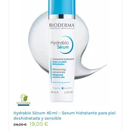
Hydrabio Sérum 40 ml – Serum hidratante para piel
deshidratada y sensible
El
El
19,05
€
24,20
€
precio
precio