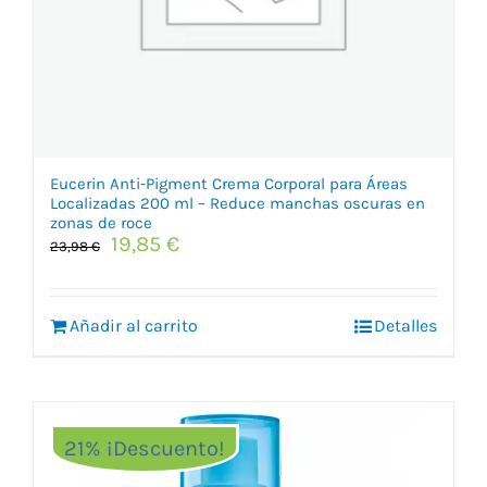
Eucerin Anti-Pigment Crema Corporal para Áreas
Localizadas 200 ml – Reduce manchas oscuras en
zonas de roce
El
El
19,85
€
23,98
€
precio
precio
original
actual
era:
es:
Añadir al carrito
Detalles
23,98 €.
19,85 €.
21% ¡Descuento!