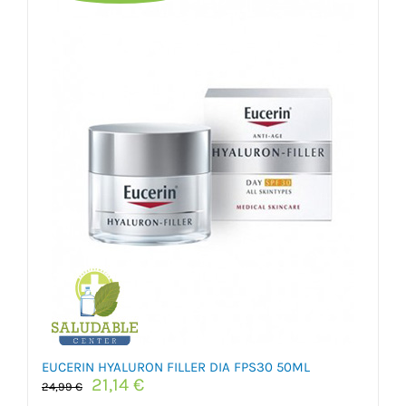
EUCERIN HYALURON FILLER DIA FPS30 50ML
El
El
21,14
€
24,99
€
precio
precio