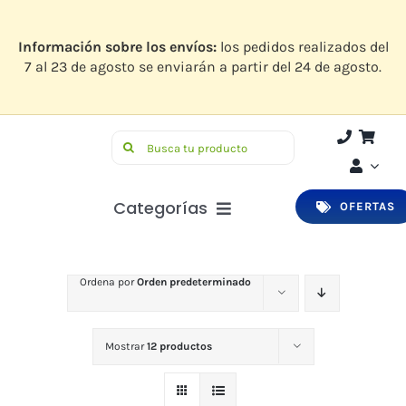
Saltar
al
contenido
Información sobre los envíos:
los pedidos realizados del
7 al 23 de agosto se enviarán a partir del 24 de agosto.
Buscar:
Categorías
OFERTAS
Botiquín
Ordena por
Orden predeterminado
Higiene y Belleza
Infantil
Mostrar
12 productos
Bucodental