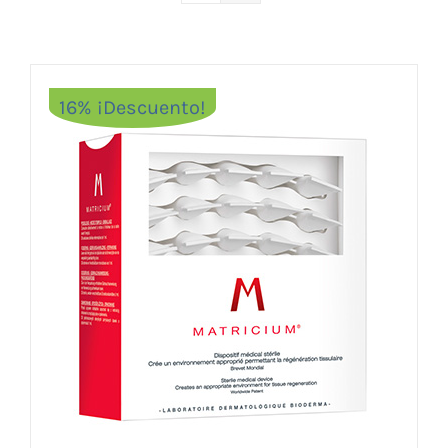
Vitaminas y Suplementos
Alimentación
Herbolario
16% ¡Descuento!