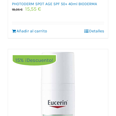
PHOTODERM SPOT AGE SPF 50+ 40ml BIODERMA
El
El
15,55
€
18,05
€
precio
precio
original
actual
era:
es:
Añadir al carrito
18,05 €.
15,55 €.
Detalles
15% ¡Descuento!