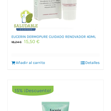
EUCERIN DERMOPURE CUIDADO RENOVADOR 40ML
El
El
15,50
€
18,24
€
precio
precio
original
actual
era:
es:
Añadir al carrito
18,24 €.
15,50 €.
Detalles
15% ¡Descuento!