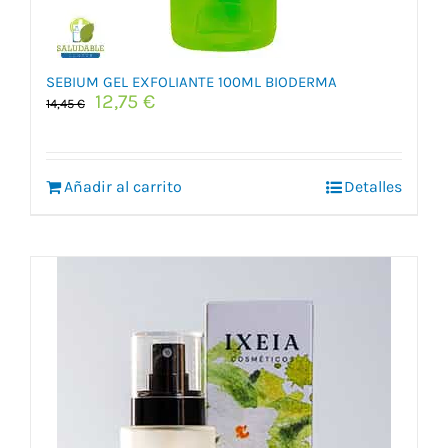
SEBIUM GEL EXFOLIANTE 100ML BIODERMA
El
El
12,75
€
14,45
€
precio
precio
original
actual
era:
es:
Añadir al carrito
14,45 €.
12,75 €.
Detalles