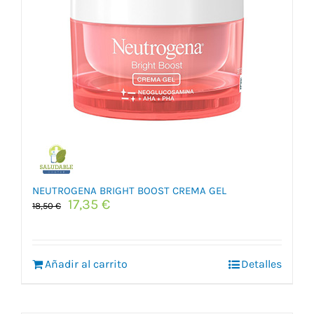
NEUTROGENA BRIGHT BOOST CREMA GEL
El
El
17,35
€
18,50
€
precio
precio
original
actual
era:
es:
Añadir al carrito
18,50 €.
17,35 €.
Detalles