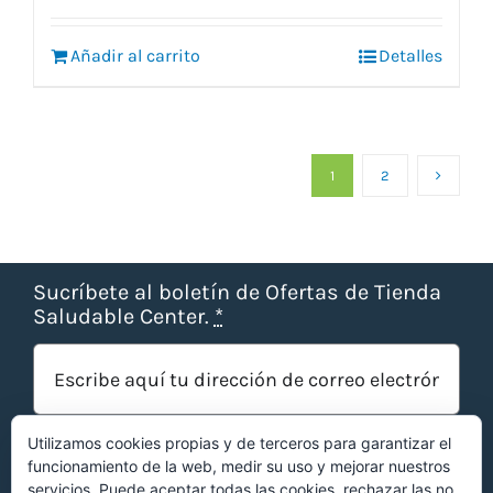
original
actual
era:
es:
Añadir al carrito
Detalles
24,20 €.
19,05 €.
1
2
Sucríbete al boletín de Ofertas de Tienda
Saludable Center.
*
Utilizamos cookies propias y de terceros para garantizar el
funcionamiento de la web, medir su uso y mejorar nuestros
servicios. Puede aceptar todas las cookies, rechazar las no