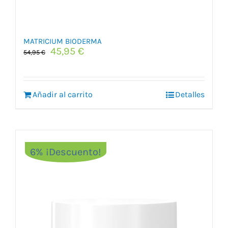
MATRICIUM BIODERMA
El
El
45,95
€
54,95
€
precio
precio
original
actual
era:
es:
Añadir al carrito
54,95 €.
45,95 €.
Detalles
6% ¡Descuento!