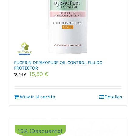
EUCERIN DERMOPURE OIL CONTROL FLUIDO
PROTECTOR
El
El
15,50
€
18,24
€
precio
precio
original
actual
era:
es:
Añadir al carrito
Detalles
18,24 €.
15,50 €.
15% ¡Descuento!