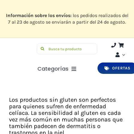
Saltar
al
contenido
Información sobre los envíos:
los pedidos realizados del
7 al 23 de agosto se enviarán a partir del 24 de agosto.
Buscar:
Categorías
OFERTAS
Botiquín
Higiene y Belleza
Los productos sin gluten son perfectos
para quienes sufren de enfermedad
Infantil
celíaca. La sensibilidad al gluten es cada
vez más común en muchas personas que
Bucodental
también padecen de dermatitis o
trastornos en la piel.