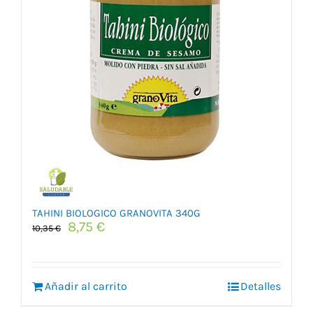
TAHINI BIOLOGICO GRANOVITA 340G
El
El
8,75
€
10,35
€
precio
precio
original
actual
era:
es:
Añadir al carrito
10,35 €.
8,75 €.
Detalles