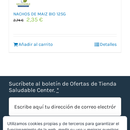
NACHOS DE MAIZ BIO 125G
El
El
2,35
€
2,74
€
precio
precio
original
actual
era:
es:
Añadir al carrito
2,74 €.
2,35 €.
Detalles
Sucríbete al boletín de Ofertas de Tienda
Saludable Center.
*
Utilizamos cookies propias y de terceros para garantizar el
funcionamiento de la web, medir su uso y mejorar nuestros