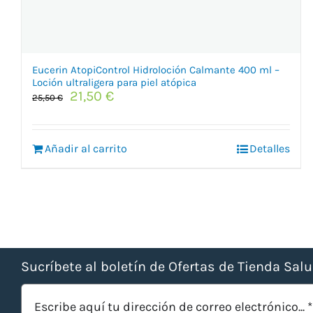
Eucerin AtopiControl Hidroloción Calmante 400 ml –
Loción ultraligera para piel atópica
El
El
21,50
€
25,50
€
precio
precio
original
actual
era:
es:
Añadir al carrito
Detalles
25,50 €.
21,50 €.
Sucríbete al boletín de Ofertas de Tienda Sal