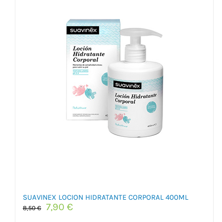
SUAVINEX LOCION HIDRATANTE CORPORAL 400ML
El
El
7,90
€
8,50
€
precio
precio