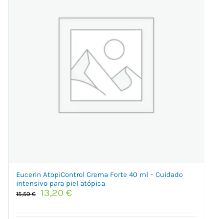
Eucerin AtopiControl Crema Forte 40 ml – Cuidado
intensivo para piel atópica
El
El
13,20
€
15,50
€
precio
precio
original
actual