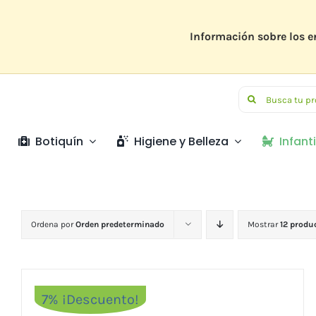
Saltar
al
contenido
Información sobre los e
Buscar:
Botiquín
Higiene y Belleza
Infanti
Ordena por
Orden predeterminado
Mostrar
12 produ
7% ¡Descuento!