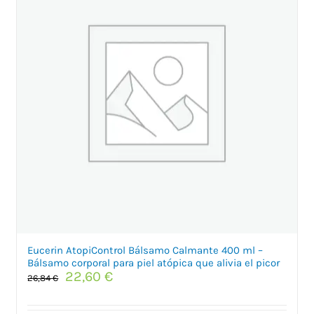
Eucerin AtopiControl Bálsamo Calmante 400 ml –
Bálsamo corporal para piel atópica que alivia el picor
El
El
22,60
€
26,84
€
precio
precio
original
actual