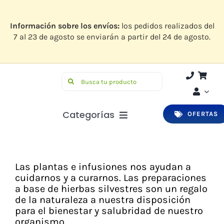
Saltar
al
contenido
Información sobre los envíos:
los pedidos realizados del
7 al 23 de agosto se enviarán a partir del 24 de agosto.
Buscar:
Categorías
OFERTAS
Botiquín
Higiene y Belleza
Las plantas e infusiones nos ayudan a
cuidarnos y a curarnos. Las preparaciones
Infantil
a base de hierbas silvestres son un regalo
de la naturaleza a nuestra disposición
Bucodental
para el bienestar y salubridad de nuestro
organismo.