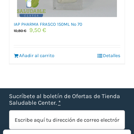
IAP PHARMA FRASCO 150ML Nº 70
El
El
9,50
€
10,80
€
precio
precio
original
actual
era:
es:
Añadir al carrito
10,80 €.
9,50 €.
Detalles
Sucríbete al boletín de Ofertas de Tienda
Saludable Center.
*