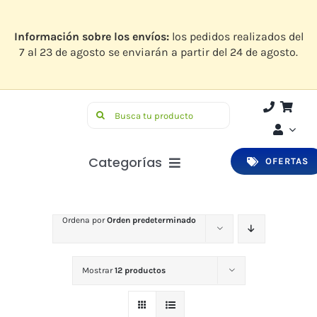
Saltar
al
contenido
Información sobre los envíos:
los pedidos realizados del
7 al 23 de agosto se enviarán a partir del 24 de agosto.
Buscar:
Categorías
OFERTAS
Botiquín
Ordena por
Orden predeterminado
Higiene y Belleza
Infantil
Mostrar
12 productos
Bucodental