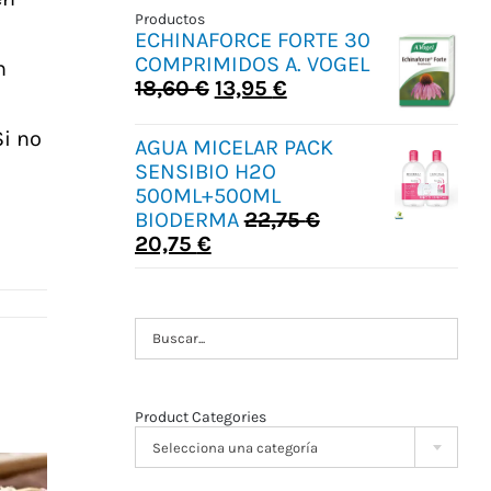
Productos
ECHINAFORCE FORTE 30
COMPRIMIDOS A. VOGEL
n
El
El
18,60
€
13,95
€
precio
precio
original
actual
Si no
AGUA MICELAR PACK
era:
es:
SENSIBIO H2O
18,60 €.
13,95 €.
500ML+500ML
BIODERMA
22,75
€
El
El
20,75
€
precio
precio
original
actual
era:
es:
22,75 €.
20,75 €.
Product Categories

Selecciona una categoría