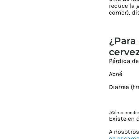
reduce la 
comer), di
¿Para 
cerve
Pérdida de
Acné
Diarrea (t
¿Cómo puedes 
Existe en 
A nosotro
en escam