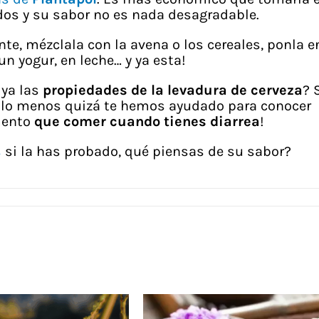
os y su sabor no es nada desagradable.
e, mézclala con la avena o los cereales, ponla e
un yogur, en leche… y ya esta!
 ya las
propiedades de la levadura de cerveza
? 
r lo menos quizá te hemos ayudado para conocer
mento
que comer cuando tienes diarrea
!
s
si la has probado, qué piensas de su sabor?