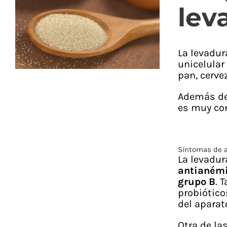
lev
La levadur
unicelular
pan, cerve
Además de 
es muy co
Síntomas de 
La levadur
antianém
grupo B
. 
probiótico
del aparat
Otra de la