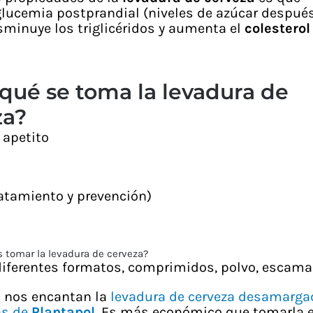
glucemia postprandial (niveles de azúcar despué
sminuye los triglicéridos y aumenta el
colesterol
qué se toma la levadura de
za?
 apetito
ratamiento y prevención)
tomar la levadura de cerveza?
diferentes formatos, comprimidos, polvo, escam
s nos encantan la
levadura de cerveza desamarga
as de
Plantapol
. Es más económico que tomarla 