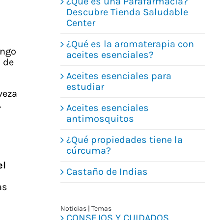
¿Qué es una Parafarmacia?
Descubre Tienda Saludable
Center
¿Qué es la aromaterapia con
ongo
aceites esenciales?
n de
Aceites esenciales para
estudiar
veza
.
Aceites esenciales
antimosquitos
¿Qué propiedades tiene la
cúrcuma?
el
Castaño de Indias
as
Noticias | Temas
CONSEJOS Y CUIDADOS