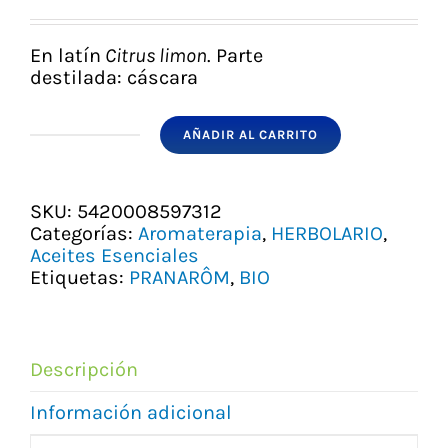
precio
precio
original
actual
era:
es:
En latín
Citrus limon
.
Parte
7,01 €.
5,82 €.
destilada:
cáscara
AÑADIR AL CARRITO
ACEITE
ESENCIAL
LIMÓN
BIO
SKU:
5420008597312
PRANAROM
Categorías:
Aromaterapia
,
HERBOLARIO
,
cantidad
Aceites Esenciales
Etiquetas:
PRANARÔM
,
BIO
Descripción
Información adicional