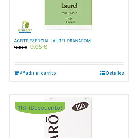
ACEITE ESENCIAL LAUREL PRANAROM
El
El
9,65
€
10,98
€
precio
precio
original
actual
era:
es:
Añadir al carrito
10,98 €.
9,65 €.
Detalles
11% ¡Descuento!