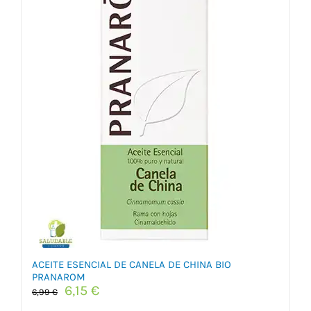
ACEITE ESENCIAL DE CANELA DE CHINA BIO
PRANAROM
El
El
6,15
€
6,99
€
precio
precio