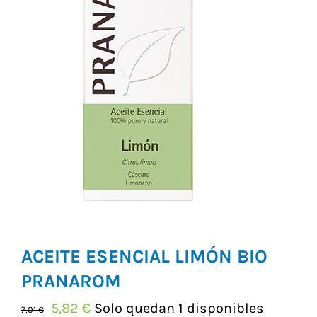
Vitaminas y Suplementos
Alimentación
Herbolario
ACEITE ESENCIAL LIMÓN BIO
PRANAROM
El
El
5,82
€
Solo quedan 1 disponibles
7,01
€