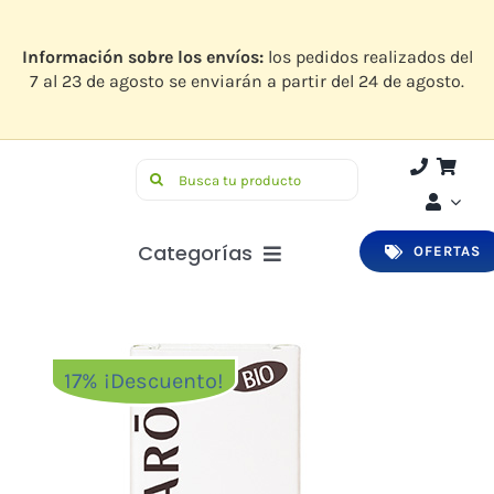
Saltar
al
contenido
Información sobre los envíos:
los pedidos realizados del
7 al 23 de agosto se enviarán a partir del 24 de agosto.
Buscar:
Categorías
OFERTAS
Botiquín
Higiene y Belleza
17% ¡Descuento!
Infantil
Bucodental