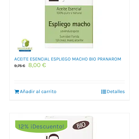
ACEITE ESENCIAL ESPLIEGO MACHO BIO PRANAROM
El
El
8,00
€
9,75
€
precio
precio
original
actual
era:
es:
Añadir al carrito
9,75 €.
8,00 €.
Detalles
12% ¡Descuento!