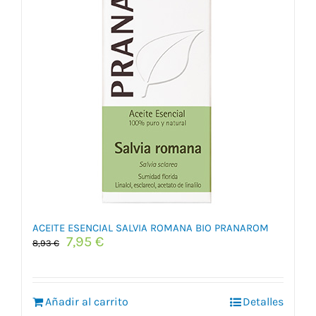
ACEITE ESENCIAL SALVIA ROMANA BIO PRANAROM
El
El
7,95
€
8,93
€
precio
precio
original
actual
era:
es:
Añadir al carrito
8,93 €.
7,95 €.
Detalles