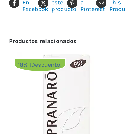
En
este
a
This
Facebook
producto
Pinterest
Product
Productos relacionados
18% ¡Descuento!