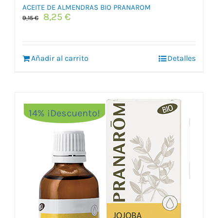
ACEITE DE ALMENDRAS BIO PRANAROM
El
El
8,25
€
9,15
€
precio
precio
original
actual
era:
es:
Añadir al carrito
9,15 €.
8,25 €.
Detalles
14% ¡Descuento!