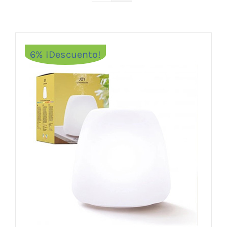
Vitaminas y Suplementos
Alimentación
Herbolario
6% ¡Descuento!