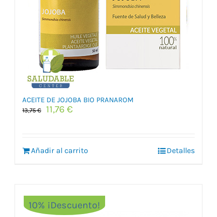
ACEITE DE JOJOBA BIO PRANAROM
El
El
11,76
€
13,75
€
precio
precio
original
actual
era:
es:
Añadir al carrito
13,75 €.
11,76 €.
Detalles
10% ¡Descuento!