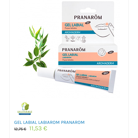
GEL LABIAL LABIAROM PRANAROM
El
El
11,53
€
12,75
€
precio
precio