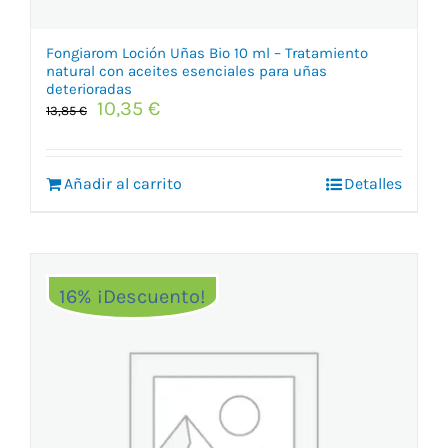
Fongiarom Loción Uñas Bio 10 ml – Tratamiento
natural con aceites esenciales para uñas
deterioradas
El
El
10,35
€
13,85
€
precio
precio
original
actual
era:
es:
Añadir al carrito
Detalles
13,85 €.
10,35 €.
16% ¡Descuento!