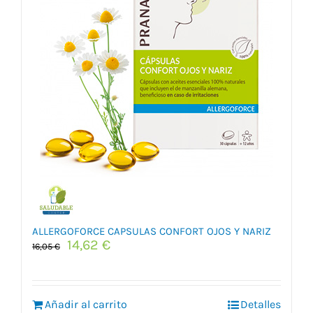
ALLERGOFORCE CAPSULAS CONFORT OJOS Y NARIZ
El
El
14,62
€
16,05
€
precio
precio
original
actual
era:
es:
Añadir al carrito
16,05 €.
14,62 €.
Detalles