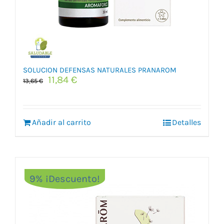
SOLUCION DEFENSAS NATURALES PRANAROM
El
El
11,84
€
13,65
€
precio
precio
original
actual
era:
es:
Añadir al carrito
13,65 €.
11,84 €.
Detalles
9% ¡Descuento!