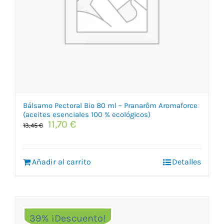
Bálsamo Pectoral Bio 80 ml – Pranarôm Aromaforce
(aceites esenciales 100 % ecológicos)
El
El
11,70
€
13,45
€
precio
precio
original
actual
era:
es:
Añadir al carrito
Detalles
13,45 €.
11,70 €.
39% ¡Descuento!