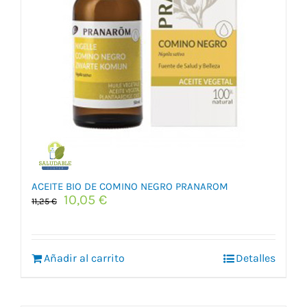
ACEITE BIO DE COMINO NEGRO PRANAROM
El
El
10,05
€
11,25
€
precio
precio
original
actual
era:
es:
Añadir al carrito
11,25 €.
10,05 €.
Detalles