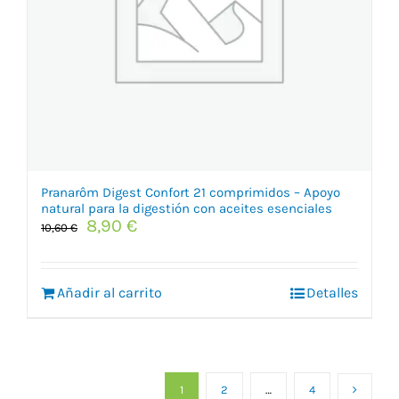
Pranarôm Digest Confort 21 comprimidos – Apoyo
natural para la digestión con aceites esenciales
El
El
8,90
€
10,60
€
precio
precio
original
actual
era:
es:
Añadir al carrito
Detalles
10,60 €.
8,90 €.
1
2
…
4