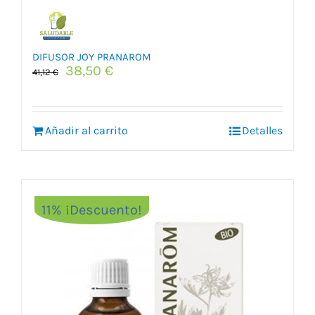
DIFUSOR JOY PRANAROM
El
El
38,50
€
41,12
€
precio
precio
original
actual
era:
es:
Añadir al carrito
41,12 €.
38,50 €.
Detalles
11% ¡Descuento!