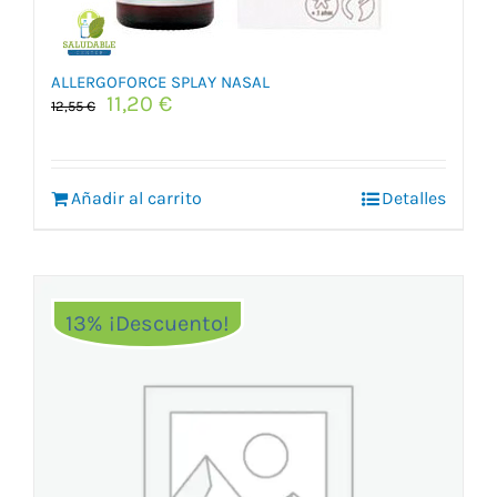
ALLERGOFORCE SPLAY NASAL
El
El
11,20
€
12,55
€
precio
precio
original
actual
era:
es:
Añadir al carrito
12,55 €.
11,20 €.
Detalles
13% ¡Descuento!