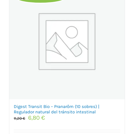
Digest Transit Bio – Pranarôm (10 sobres) |
Regulador natural del tránsito intestinal
El
El
6,80
€
11,20
€
precio
precio
original
actual