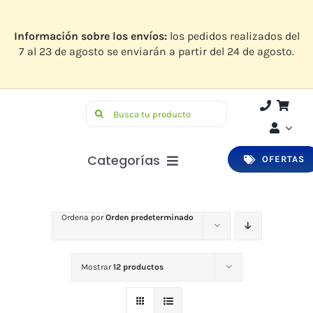
Saltar
al
contenido
Información sobre los envíos:
los pedidos realizados del
7 al 23 de agosto se enviarán a partir del 24 de agosto.
Buscar:
Categorías
OFERTAS
Botiquín
Ordena por
Orden predeterminado
Higiene y Belleza
Infantil
Mostrar
12 productos
Bucodental