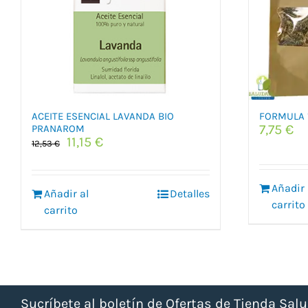
ACEITE ESENCIAL LAVANDA BIO
FORMULA 
7,75
€
PRANAROM
El
El
11,15
€
12,53
€
precio
precio
original
actual
era:
es:
Añadir 
Añadir al
Detalles
12,53 €.
11,15 €.
carrito
carrito
Sucríbete al boletín de Ofertas de Tienda Sal