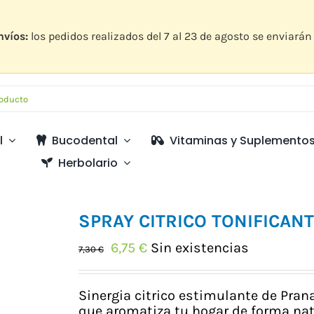
nvíos:
los pedidos realizados del 7 al 23 de agosto se enviarán 
l
Bucodental
Vitaminas y Suplemento
Herbolario
SPRAY CITRICO TONIFICA
El
El
6,75
€
Sin existencias
7,30
€
precio
precio
original
actual
era:
es:
Sinergia citrico estimulante de Prana
7,30 €.
6,75 €.
que aromatiza tu hogar de forma natu