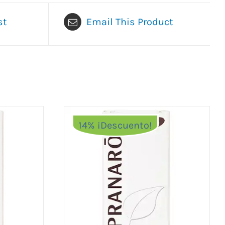
st
Email This Product
14% ¡Descuento!