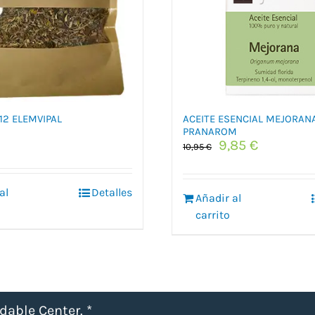
12 ELEMVIPAL
ACEITE ESENCIAL MEJORANA
PRANAROM
El
El
9,85
€
10,95
€
precio
precio
original
actual
era:
es:
al
Detalles
Añadir al
10,95 €.
9,85 €.
carrito
udable Center.
*