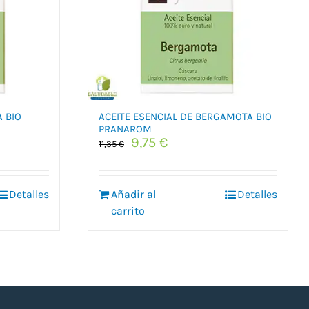
 BIO
ACEITE ESENCIAL DE BERGAMOTA BIO
PRANAROM
El
El
9,75
€
11,35
€
precio
precio
original
actual
era:
es:
Detalles
Añadir al
Detalles
11,35 €.
9,75 €.
carrito