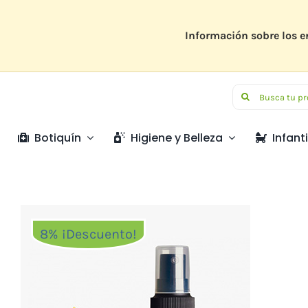
Saltar
al
contenido
Información sobre los e
Buscar:
Botiquín
Higiene y Belleza
Infanti
8% ¡Descuento!