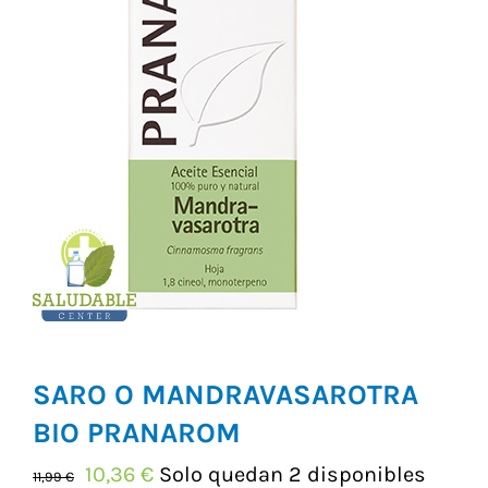
Vitaminas y Suplementos
Alimentación
Herbolario
SARO O MANDRAVASAROTRA
BIO PRANAROM
El
El
10,36
€
Solo quedan 2 disponibles
11,99
€