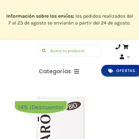
Saltar
al
contenido
Información sobre los envíos:
los pedidos realizados del
7 al 23 de agosto se enviarán a partir del 24 de agosto.
Buscar:
Categorías
OFERTAS
Botiquín
Higiene y Belleza
14% ¡Descuento!
Infantil
Bucodental