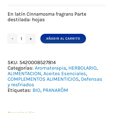
precio
precio
original
actual
era:
es:
En latín
Cinnamosma fragrans
Parte
11,99 €.
10,36 €.
destilada: hojas
AÑADIR AL CARRITO
SARO
O
MANDRAVASAROTRA
BIO
SKU:
5420008527814
PRANAROM
Categorías:
Aromaterapia
,
HERBOLARIO
,
cantidad
ALIMENTACION
,
Aceites Esenciales
,
COMPLEMENTOS ALIMENTICIOS
,
Defensas
y resfriados
Etiquetas:
BIO
,
PRANARÔM