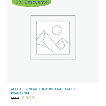
13% ¡Descuento!
ACEITE ESENCIAL EUCALIPTO RADIATA BIO
PRANAROM
El
El
6,92
€
7,92
€
precio
precio