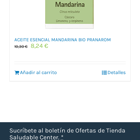
ACEITE ESENCIAL MANDARINA BIO PRANAROM
El
El
8,24
€
10,30
€
precio
precio
original
actual
era:
es:
Añadir al carrito
10,30 €.
8,24 €.
Detalles
Sucríbete al boletín de Ofertas de Tienda
Saludable Center.
*