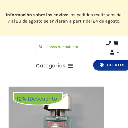
Saltar
al
contenido
Información sobre los envíos:
los pedidos realizados del
7 al 23 de agosto se enviarán a partir del 24 de agosto.
Buscar:
Categorías
OFERTAS
Botiquín
Higiene y Belleza
12% ¡Descuento!
Infantil
Bucodental