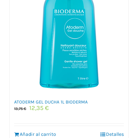
ATODERM GEL DUCHA 1L BIODERMA
El
El
12,35
€
13,75
€
precio
precio
original
actual
era:
es:
Añadir al carrito
13,75 €.
12,35 €.
Detalles