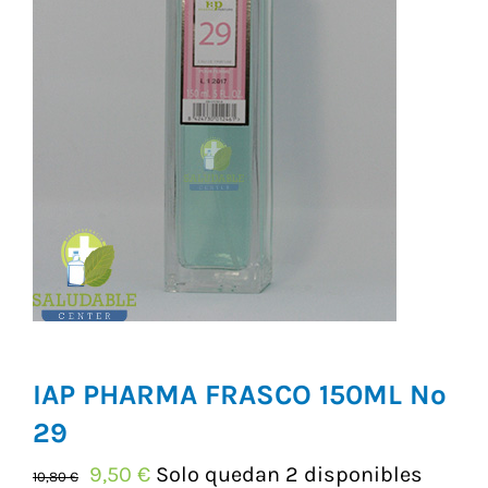
Vitaminas y Suplementos
Alimentación
Herbolario
IAP PHARMA FRASCO 150ML Nº
29
El
El
9,50
€
Solo quedan 2 disponibles
10,80
€