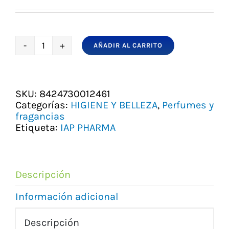
precio
precio
original
actual
era:
es:
10,80 €.
9,50 €.
AÑADIR AL CARRITO
IAP
PHARMA
FRASCO
150ML
SKU:
8424730012461
Nº
Categorías:
HIGIENE Y BELLEZA
,
Perfumes y
29
fragancias
cantidad
Etiqueta:
IAP PHARMA
Descripción
Información adicional
Descripción