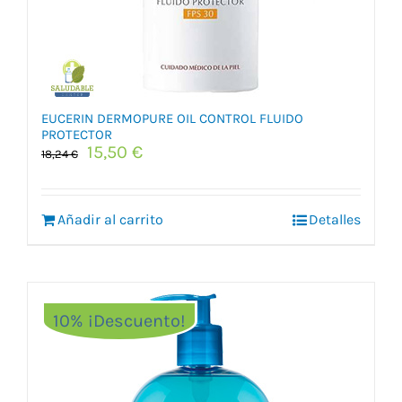
EUCERIN DERMOPURE OIL CONTROL FLUIDO
PROTECTOR
El
El
15,50
€
18,24
€
precio
precio
original
actual
era:
es:
Añadir al carrito
Detalles
18,24 €.
15,50 €.
10% ¡Descuento!