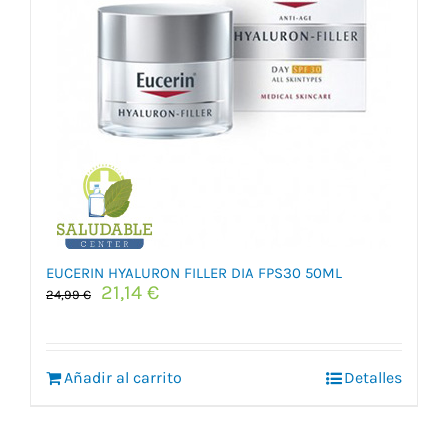
EUCERIN HYALURON FILLER DIA FPS30 50ML
El
El
21,14
€
24,99
€
precio
precio
original
actual
era:
es:
Añadir al carrito
24,99 €.
21,14 €.
Detalles