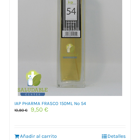
IAP PHARMA FRASCO 150ML Nº 54
El
El
9,50
€
10,80
€
precio
precio
original
actual
era:
es:
Añadir al carrito
10,80 €.
9,50 €.
Detalles