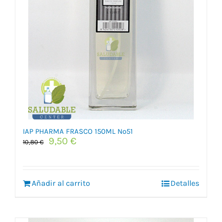
IAP PHARMA FRASCO 150ML Nº51
El
El
9,50
€
10,80
€
precio
precio
original
actual
era:
es:
Añadir al carrito
10,80 €.
9,50 €.
Detalles