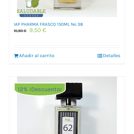
IAP PHARMA FRASCO 150ML Nº 38
El
El
9,50
€
10,80
€
precio
precio
original
actual
era:
es:
Añadir al carrito
10,80 €.
9,50 €.
Detalles
12% ¡Descuento!