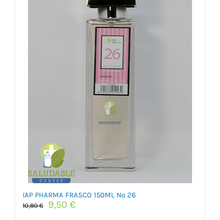
IAP PHARMA FRASCO 150ML Nº 26
El
El
9,50
€
10,80
€
precio
precio