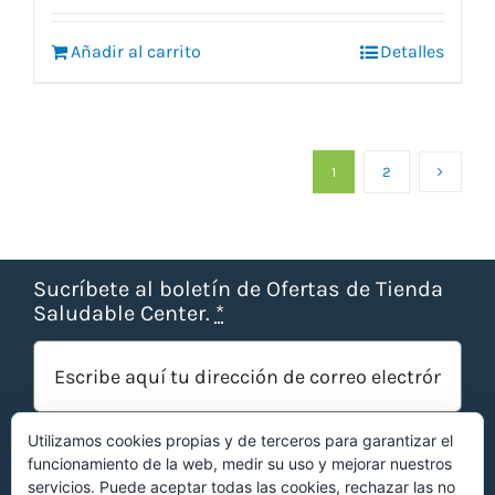
original
actual
era:
es:
Añadir al carrito
10,80 €.
9,50 €.
Detalles
1
2
Sucríbete al boletín de Ofertas de Tienda
Saludable Center.
*
Utilizamos cookies propias y de terceros para garantizar el
funcionamiento de la web, medir su uso y mejorar nuestros
servicios. Puede aceptar todas las cookies, rechazar las no