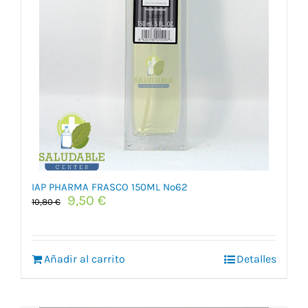
IAP PHARMA FRASCO 150ML Nº62
El
El
9,50
€
10,80
€
precio
precio
original
actual
era:
es:
Añadir al carrito
10,80 €.
9,50 €.
Detalles