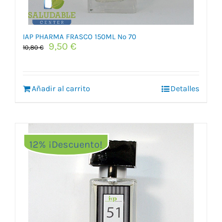
IAP PHARMA FRASCO 150ML Nº 70
El
El
9,50
€
10,80
€
precio
precio
original
actual
era:
es:
Añadir al carrito
10,80 €.
9,50 €.
Detalles
12% ¡Descuento!