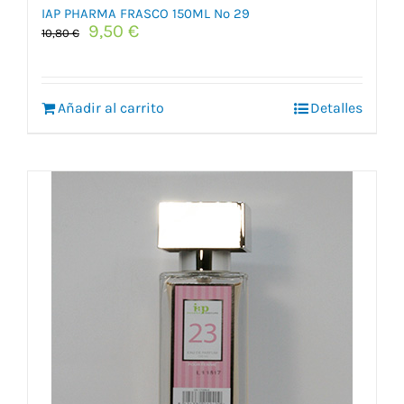
IAP PHARMA FRASCO 150ML Nº 29
El
El
9,50
€
10,80
€
precio
precio
original
actual
era:
es:
Añadir al carrito
10,80 €.
9,50 €.
Detalles