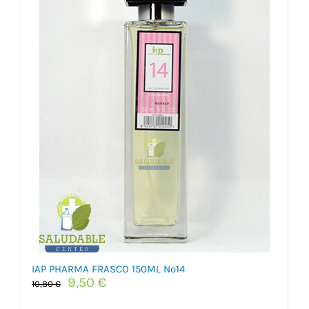
IAP PHARMA FRASCO 150ML Nº14
El
El
9,50
€
10,80
€
precio
precio