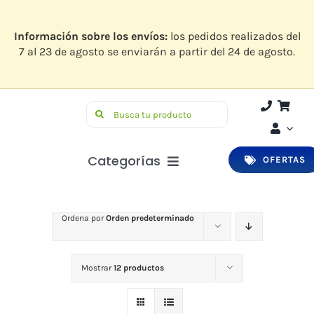
Saltar
al
contenido
Información sobre los envíos:
los pedidos realizados del
7 al 23 de agosto se enviarán a partir del 24 de agosto.
Buscar:
Categorías
OFERTAS
Botiquín
Ordena por
Orden predeterminado
Higiene y Belleza
Infantil
Mostrar
12 productos
Bucodental