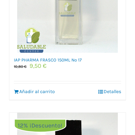
IAP PHARMA FRASCO 150ML Nº 17
El
El
9,50
€
10,80
€
precio
precio
original
actual
era:
es:
Añadir al carrito
10,80 €.
9,50 €.
Detalles
12% ¡Descuento!