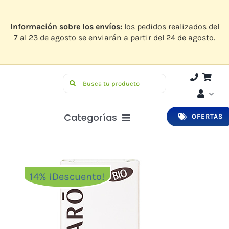
Saltar
al
contenido
Información sobre los envíos:
los pedidos realizados del
7 al 23 de agosto se enviarán a partir del 24 de agosto.
Buscar:
Categorías
OFERTAS
Botiquín
Higiene y Belleza
14% ¡Descuento!
Infantil
Bucodental