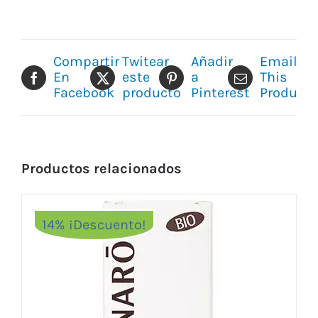
Compartir
Twitear
Añadir
Email
En
este
a
This
Facebook
producto
Pinterest
Product
Productos relacionados
14% ¡Descuento!