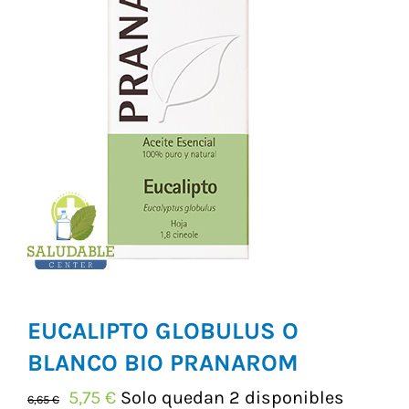
Vitaminas y Suplementos
Alimentación
Herbolario
EUCALIPTO GLOBULUS O
BLANCO BIO PRANAROM
El
El
5,75
€
Solo quedan 2 disponibles
6,65
€