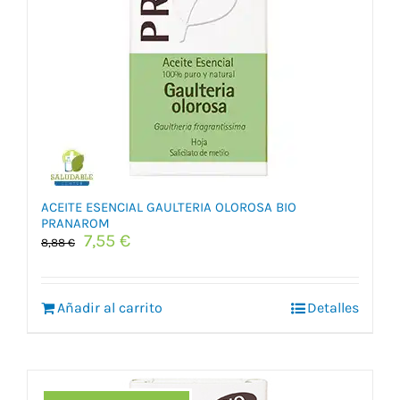
ACEITE ESENCIAL GAULTERIA OLOROSA BIO
PRANAROM
El
El
7,55
€
8,88
€
precio
precio
original
actual
era:
es:
Añadir al carrito
Detalles
8,88 €.
7,55 €.