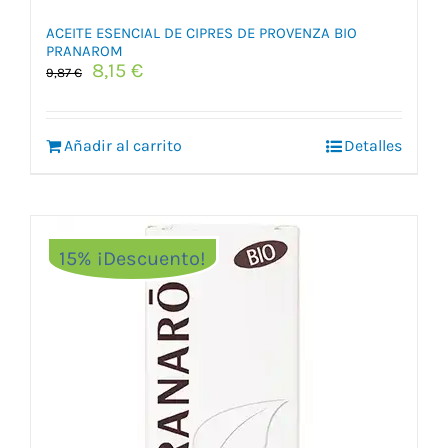
ACEITE ESENCIAL DE CIPRES DE PROVENZA BIO
PRANAROM
El
El
8,15
€
9,87
€
precio
precio
original
actual
era:
es:
Añadir al carrito
Detalles
9,87 €.
8,15 €.
15% ¡Descuento!