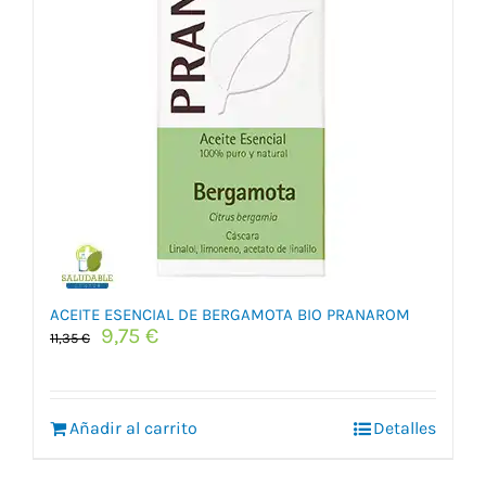
ACEITE ESENCIAL DE BERGAMOTA BIO PRANAROM
El
El
9,75
€
11,35
€
precio
precio
original
actual
era:
es:
Añadir al carrito
11,35 €.
9,75 €.
Detalles