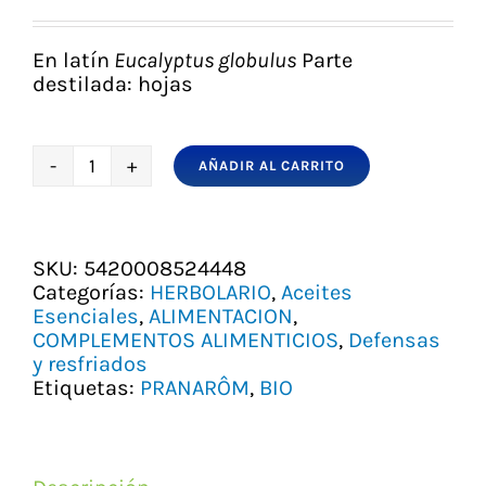
precio
precio
original
actual
era:
es:
En latín
Eucalyptus globulus
Parte
6,65 €.
5,75 €.
destilada: hojas
AÑADIR AL CARRITO
EUCALIPTO
GLOBULUS
O
BLANCO
SKU:
5420008524448
BIO
Categorías:
HERBOLARIO
,
Aceites
PRANAROM
Esenciales
,
ALIMENTACION
,
cantidad
COMPLEMENTOS ALIMENTICIOS
,
Defensas
y resfriados
Etiquetas:
PRANARÔM
,
BIO