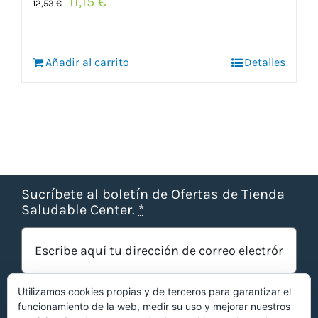
El
El
11,15
€
12,53
€
precio
precio
original
actual
era:
es:
Añadir al carrito
12,53 €.
11,15 €.
Detalles
Sucríbete al boletín de Ofertas de Tienda
Saludable Center.
*
Utilizamos cookies propias y de terceros para garantizar el
funcionamiento de la web, medir su uso y mejorar nuestros