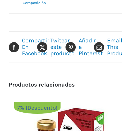
Composición
Compartir
Twitear
Añadir
Email
En
este
a
This
Facebook
producto
Pinterest
Product
Productos relacionados
7% ¡Descuento!