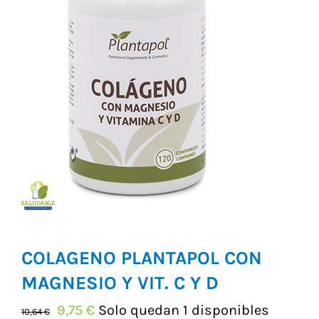
Vitaminas y Suplementos
Alimentación
Herbolario
COLAGENO PLANTAPOL CON
MAGNESIO Y VIT. C Y D
El
El
9,75
€
Solo quedan 1 disponibles
10,64
€