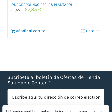
ONAGRAPOL 400 PERLAS PLANTAPOL
El
El
27,35
€
32,55
€
precio
precio
original
actual
era:
es:
Añadir al carrito
32,55 €.
27,35 €.
Detalles
Sucríbete al boletín de Ofertas de Tienda
Saludable Center.
*
Utilizamos cookies propias y de terceros para garantizar el