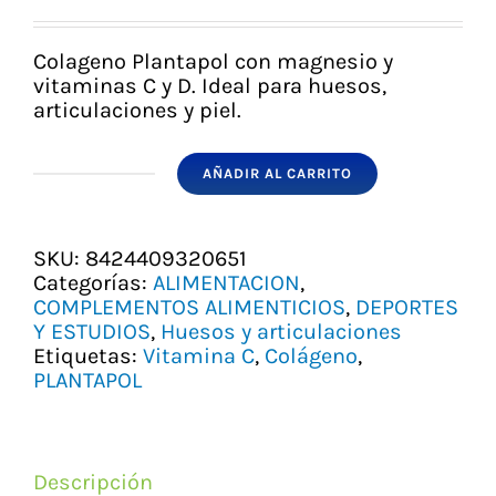
precio
precio
original
actual
era:
es:
Colageno Plantapol con magnesio y
10,64 €.
9,75 €.
vitaminas C y D. Ideal para huesos,
articulaciones y piel.
AÑADIR AL CARRITO
COLAGENO
PLANTAPOL
CON
MAGNESIO
SKU:
8424409320651
Y
Categorías:
ALIMENTACION
,
VIT.
COMPLEMENTOS ALIMENTICIOS
,
DEPORTES
C
Y ESTUDIOS
,
Huesos y articulaciones
Y
Etiquetas:
Vitamina C
,
Colágeno
,
D
PLANTAPOL
cantidad
Descripción