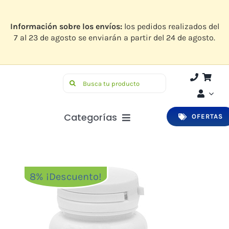
Saltar
al
contenido
Información sobre los envíos:
los pedidos realizados del
7 al 23 de agosto se enviarán a partir del 24 de agosto.
Buscar:
Categorías
OFERTAS
Botiquín
Higiene y Belleza
8% ¡Descuento!
Infantil
Bucodental