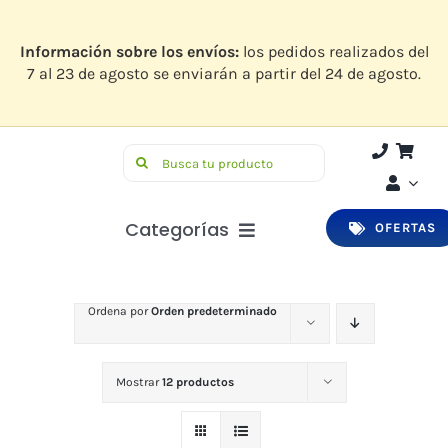
Saltar
al
contenido
Información sobre los envíos:
los pedidos realizados del
7 al 23 de agosto se enviarán a partir del 24 de agosto.
Buscar:
Categorías
OFERTAS
Botiquín
Ordena por
Orden predeterminado
Higiene y Belleza
Infantil
Mostrar
12 productos
Bucodental