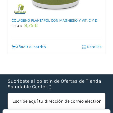
COLAGENO PLANTAPOL CON MAGNESIO Y VIT. C Y D
El
El
9,75
€
10,64
€
precio
precio
original
actual
era:
es:
Añadir al carrito
10,64 €.
9,75 €.
Detalles
Sucríbete al boletín de Ofertas de Tienda
Saludable Center.
*