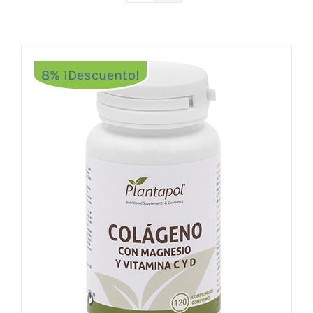
Vitaminas y Suplementos
Alimentación
Herbolario
8% ¡Descuento!