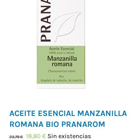
Vitaminas y Suplementos
Alimentación
Herbolario
ACEITE ESENCIAL MANZANILLA
ROMANA BIO PRANAROM
El
El
18,80
€
Sin existencias
23,76
€