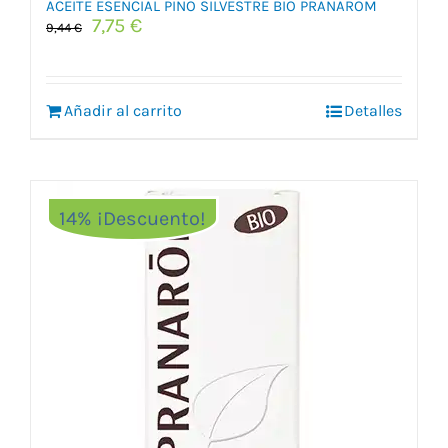
ACEITE ESENCIAL PINO SILVESTRE BIO PRANAROM
El
El
7,75
€
9,44
€
precio
precio
original
actual
era:
es:
Añadir al carrito
9,44 €.
7,75 €.
Detalles
14% ¡Descuento!