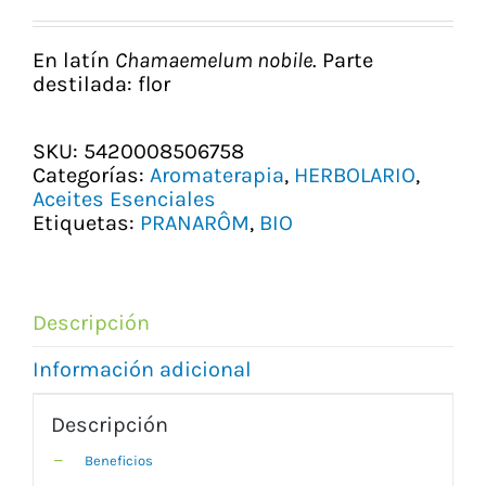
precio
precio
original
actual
era:
es:
En latín
Chamaemelum nobile
.
Parte
23,76 €.
18,80 €.
destilada:
flor
SKU:
5420008506758
Categorías:
Aromaterapia
,
HERBOLARIO
,
Aceites Esenciales
Etiquetas:
PRANARÔM
,
BIO
Descripción
Información adicional
Descripción
Beneficios