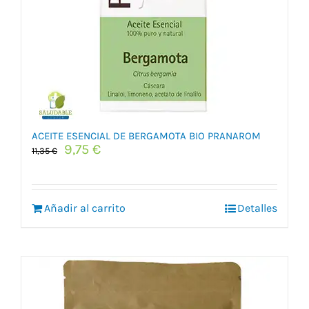
ACEITE ESENCIAL DE BERGAMOTA BIO PRANAROM
El
El
9,75
€
11,35
€
precio
precio
original
actual
era:
es:
Añadir al carrito
11,35 €.
9,75 €.
Detalles