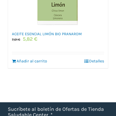
ACEITE ESENCIAL LIMÓN BIO PRANAROM
El
El
5,82
€
7,01
€
precio
precio
original
actual
era:
es:
Añadir al carrito
7,01 €.
5,82 €.
Detalles
Sucríbete al boletín de Ofertas de Tienda
Saludable Center.
*