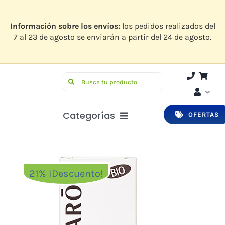
Saltar
al
contenido
Información sobre los envíos:
los pedidos realizados del
7 al 23 de agosto se enviarán a partir del 24 de agosto.
Buscar:
Categorías
OFERTAS
Botiquín
Higiene y Belleza
21% ¡Descuento!
Infantil
Bucodental