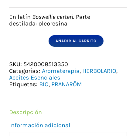
precio
precio
original
actual
era:
es:
En latín
Boswellia carteri
.
Parte
12,95 €.
11,20 €.
destilada:
oleoresina
AÑADIR AL CARRITO
ACEITE
ESENCIAL
INCIENSO
BIO
SKU:
5420008513350
PRANAROM
Categorías:
Aromaterapia
,
HERBOLARIO
,
cantidad
Aceites Esenciales
Etiquetas:
BIO
,
PRANARÔM
Descripción
Información adicional