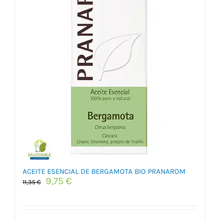
ACEITE ESENCIAL DE BERGAMOTA BIO PRANAROM
El
El
9,75
€
11,35
€
precio
precio
original
actual
era:
es: