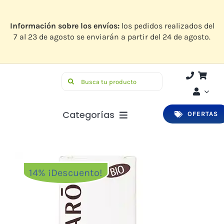
Saltar
al
contenido
Información sobre los envíos:
los pedidos realizados del
7 al 23 de agosto se enviarán a partir del 24 de agosto.
Buscar:
Categorías
OFERTAS
Botiquín
Higiene y Belleza
14% ¡Descuento!
Infantil
Bucodental