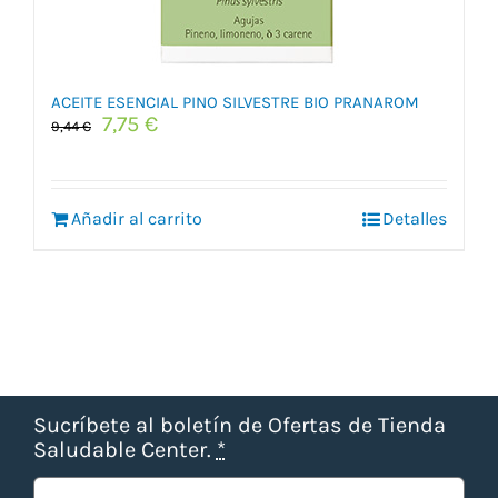
ACEITE ESENCIAL PINO SILVESTRE BIO PRANAROM
El
El
7,75
€
9,44
€
precio
precio
original
actual
era:
es:
Añadir al carrito
9,44 €.
7,75 €.
Detalles
Sucríbete al boletín de Ofertas de Tienda
Saludable Center.
*