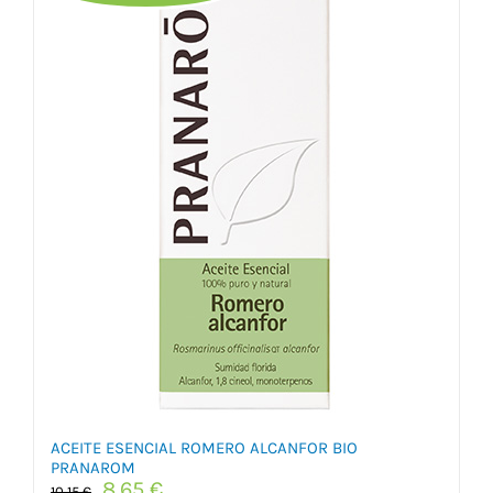
ACEITE ESENCIAL ROMERO ALCANFOR BIO
PRANAROM
El
El
8,65
€
10,15
€