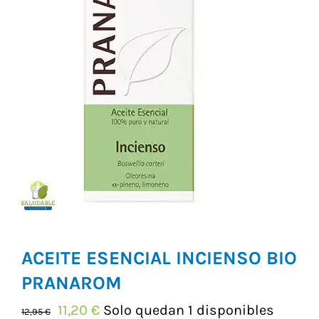
Vitaminas y Suplementos
Alimentación
Herbolario
ACEITE ESENCIAL INCIENSO BIO
PRANAROM
El
El
11,20
€
Solo quedan 1 disponibles
12,95
€