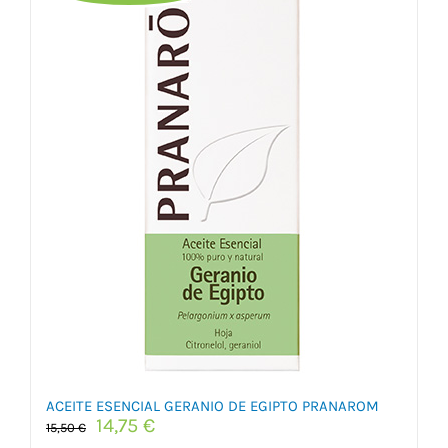
ACEITE ESENCIAL GERANIO DE EGIPTO PRANAROM
El
El
14,75
€
15,50
€
precio
precio