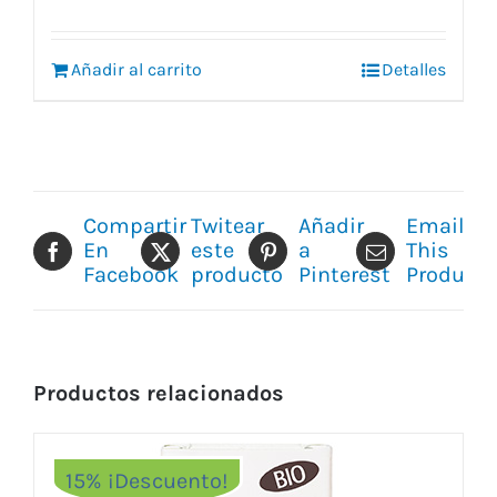
original
actual
era:
es:
Añadir al carrito
15,50 €.
14,75 €.
Detalles
Compartir
Twitear
Añadir
Email
En
este
a
This
Facebook
producto
Pinterest
Product
Productos relacionados
15% ¡Descuento!