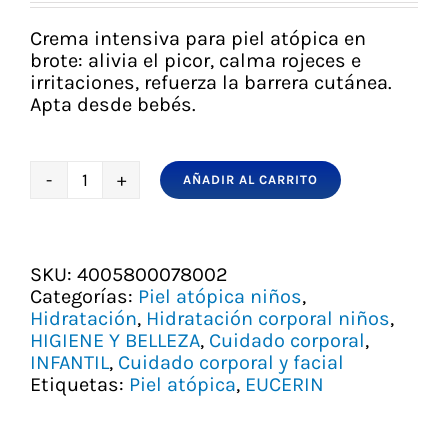
original
actual
era:
es:
Crema intensiva para piel atópica en
15,50 €.
13,20 €.
brote: alivia el picor, calma rojeces e
irritaciones, refuerza la barrera cutánea.
Apta desde bebés.
AÑADIR AL CARRITO
Eucerin
AtopiControl
Crema
Forte
SKU:
4005800078002
40
Categorías:
Piel atópica niños
,
ml
Hidratación
,
Hidratación corporal niños
,
–
HIGIENE Y BELLEZA
,
Cuidado corporal
,
Cuidado
INFANTIL
,
Cuidado corporal y facial
intensivo
Etiquetas:
Piel atópica
,
EUCERIN
para
piel
atópica