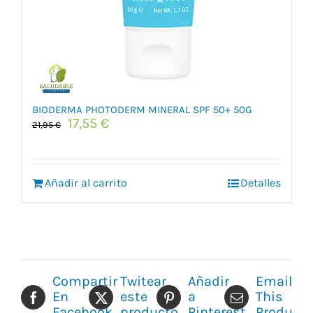
BIODERMA PHOTODERM MINERAL SPF 50+ 50G
El
El
17,55
€
21,95
€
precio
precio
original
actual
era:
es:
Añadir al carrito
21,95 €.
17,55 €.
Detalles
Compartir
Twitear
Añadir
Email
En
este
a
This
Facebook
producto
Pinterest
Product