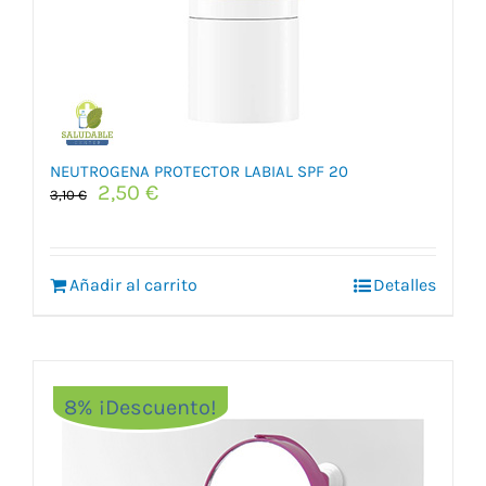
NEUTROGENA PROTECTOR LABIAL SPF 20
El
El
2,50
€
3,10
€
precio
precio
original
actual
era:
es:
Añadir al carrito
3,10 €.
2,50 €.
Detalles
8% ¡Descuento!