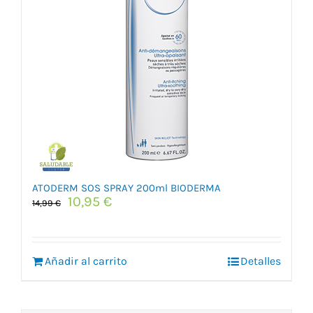
ATODERM SOS SPRAY 200ml BIODERMA
El
El
10,95
€
14,99
€
precio
precio
original
actual
era:
es:
Añadir al carrito
14,99 €.
10,95 €.
Detalles