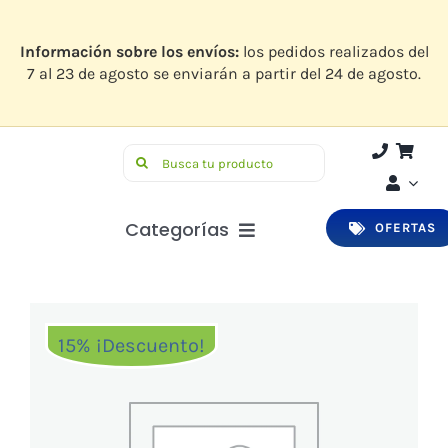
Saltar
al
contenido
Información sobre los envíos:
los pedidos realizados del
7 al 23 de agosto se enviarán a partir del 24 de agosto.
Buscar:
Categorías
OFERTAS
Botiquín
Higiene y Belleza
15% ¡Descuento!
Infantil
Bucodental