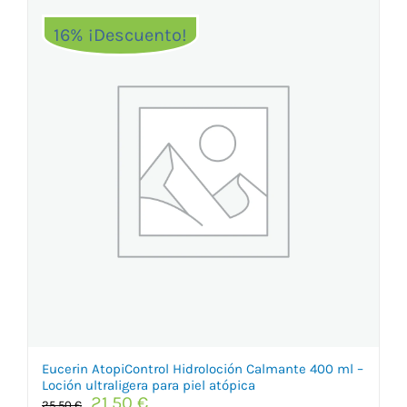
16% ¡Descuento!
Eucerin AtopiControl Hidroloción Calmante 400 ml –
Loción ultraligera para piel atópica
El
El
21,50
€
25,50
€