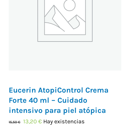
Vitaminas y Suplementos
Alimentación
Herbolario
Eucerin AtopiControl Crema
Forte 40 ml – Cuidado
intensivo para piel atópica
El
El
13,20
€
Hay existencias
15,50
€
precio
precio