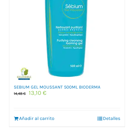
SEBIUM GEL MOUSSANT 500ML BIODERMA
El
El
13,10
€
14,48
€
precio
precio
original
actual
era:
es:
Añadir al carrito
14,48 €.
13,10 €.
Detalles