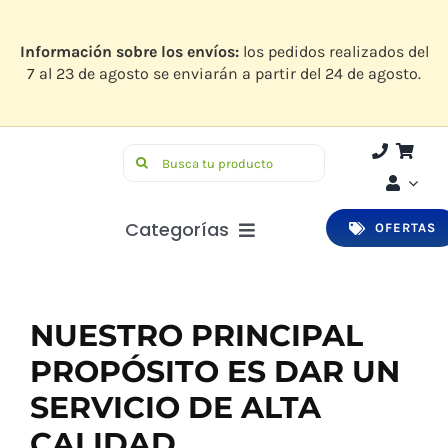
Saltar
al
contenido
Información sobre los envíos:
los pedidos realizados del
7 al 23 de agosto se enviarán a partir del 24 de agosto.
Buscar:
Categorías
OFERTAS
Botiquín
Higiene y Belleza
NUESTRO PRINCIPAL
PROPÓSITO ES DAR UN
Infantil
SERVICIO DE ALTA
Bucodental
CALIDAD