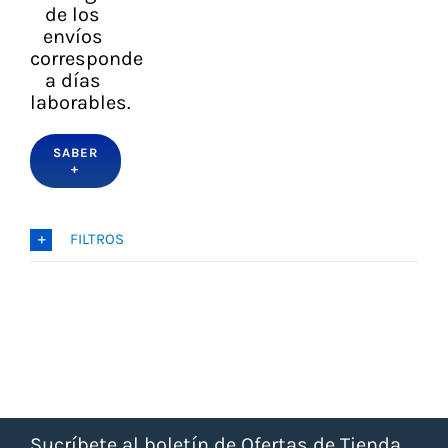
de los
envíos
corresponde
a días
laborables.
SABER
+
FILTROS
Sucríbete al boletín de Ofertas de Tienda