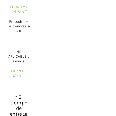
Vitaminas y Suplementos
ECONOMY
(24-72h.*)
Alimentación
En pedidos
Herbolario
superiores a
50€
NO
APLICABLE a
envíos:
EXPRESS
(24h.*)
* El
tiempo
de
entrega