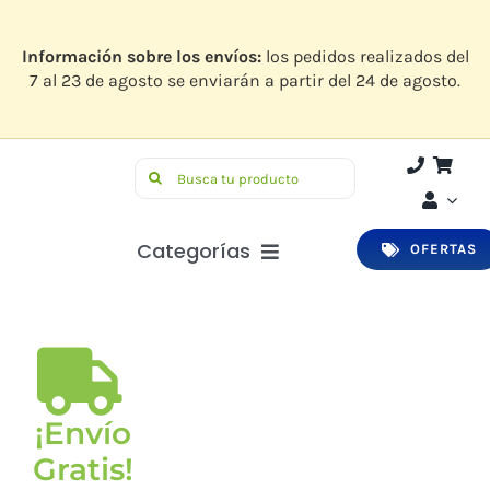
Saltar
al
contenido
Información sobre los envíos:
los pedidos realizados del
7 al 23 de agosto se enviarán a partir del 24 de agosto.
Buscar:
Categorías
OFERTAS
Botiquín
Higiene y Belleza
Infantil
¡Envío
Bucodental
Gratis!