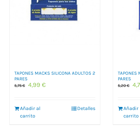
TAPONES MACKS SILICONA ADULTOS 2
TAPONES 
PARES
PARES
El
El
El
4,99
€
4,
5,75
€
5,20
€
precio
precio
pr
original
actual
or
era:
es:
era
Añadir al
Detalles
Añadir 
5,75 €.
4,99 €.
5,
carrito
carrito