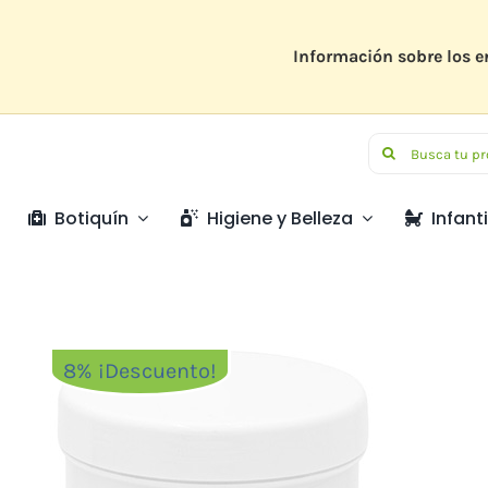
Saltar
al
contenido
Información sobre los e
Buscar:
Botiquín
Higiene y Belleza
Infanti
8% ¡Descuento!