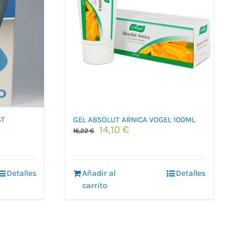
ST
GEL ABSOLUT ARNICA VOGEL 100ML
El
El
14,10
€
16,22
€
precio
precio
original
actual
era:
es:
Detalles
Añadir al
16,22 €.
14,10 €.
Detalles
cto
carrito
les
tes.