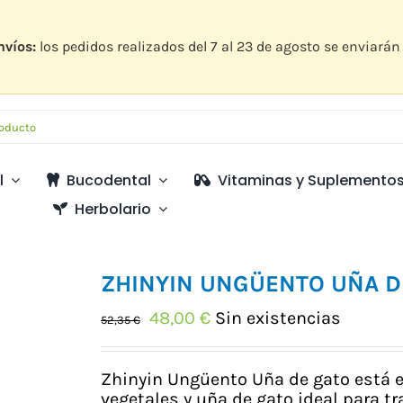
nvíos:
los pedidos realizados del 7 al 23 de agosto se enviarán 
l
Bucodental
Vitaminas y Suplemento
Herbolario
ZHINYIN UNGÜENTO UÑA DE
El
El
48,00
€
Sin existencias
52,35
€
precio
precio
original
actual
era:
es:
Zhinyin Ungüento Uña de gato está e
52,35 €.
48,00 €.
vegetales y uña de gato ideal para tra