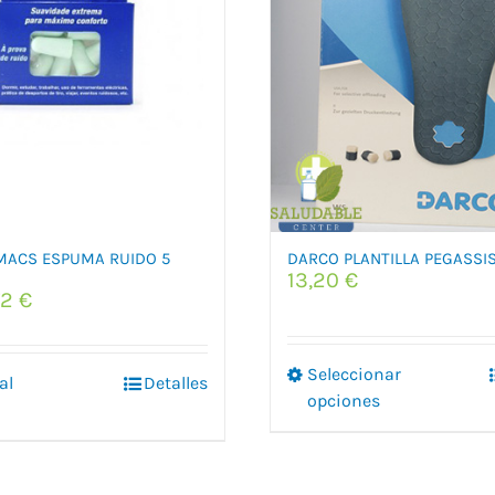
MACS ESPUMA RUIDO 5
DARCO PLANTILLA PEGASSI
13,20
€
El
72
€
ecio
precio
iginal
actual
:
es:
Este
Seleccionar
al
Detalles
20 €.
4,72 €.
produ
opciones
tiene
múltip
varian
Las