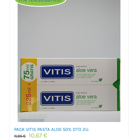
PACK VITIS PASTA ALOE 50% DTO 2U.
El
El
10,67
€
11,95
€