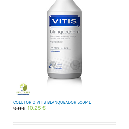
COLUTORIO VITIS BLANQUEADOR 500ML
El
El
10,25
€
12,55
€
precio
precio
original
actual
era:
es: