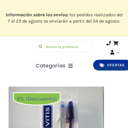
Saltar
al
contenido
Información sobre los envíos:
los pedidos realizados del
7 al 23 de agosto se enviarán a partir del 24 de agosto.
Buscar:
Categorías
OFERTAS
Botiquín
Higiene y Belleza
9% ¡Descuento!
Infantil
Bucodental