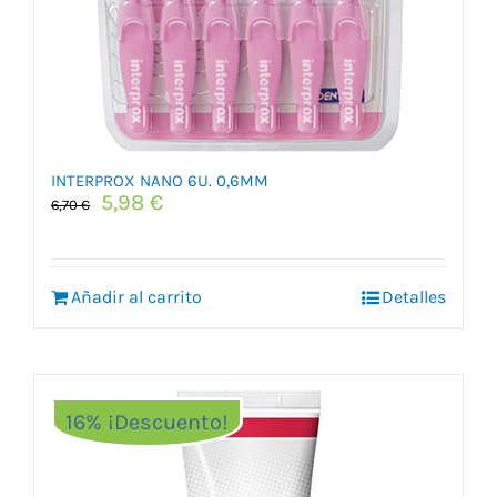
INTERPROX NANO 6U. 0,6MM
El
El
5,98
€
6,70
€
precio
precio
original
actual
era:
es:
Añadir al carrito
6,70 €.
5,98 €.
Detalles
16% ¡Descuento!