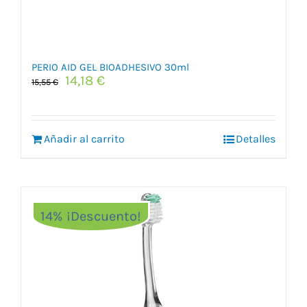
PERIO AID GEL BIOADHESIVO 30ml
El
El
14,18
€
15,55
€
precio
precio
original
actual
era:
es:
Añadir al carrito
15,55 €.
14,18 €.
Detalles
14% ¡Descuento!