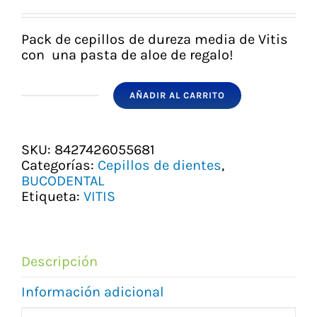
precio
precio
original
actual
era:
es:
Pack de cepillos de dureza media de Vitis
8,46 €.
7,70 €.
con una pasta de aloe de regalo!
AÑADIR AL CARRITO
VITIS
DUPLO
CEPILLO
MEDIO
SKU:
8427426055681
+
Categorías:
Cepillos de dientes
,
PASTA
BUCODENTAL
cantidad
Etiqueta:
VITIS
Descripción
Información adicional