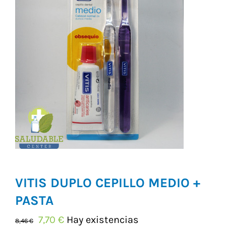
Vitaminas y Suplementos
Alimentación
Herbolario
VITIS DUPLO CEPILLO MEDIO +
PASTA
El
El
7,70
€
Hay existencias
8,46
€