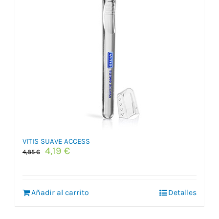
VITIS SUAVE ACCESS
El
El
4,19
€
4,85
€
precio
precio
original
actual
era:
es:
Añadir al carrito
4,85 €.
4,19 €.
Detalles