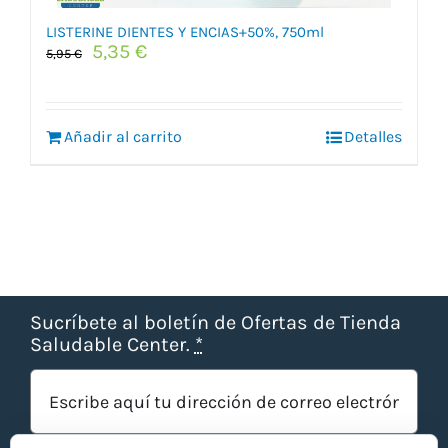
LISTERINE DIENTES Y ENCIAS+50%, 750ml
El
El
5,35
€
5,95
€
precio
precio
original
actual
era:
es:
Añadir al carrito
5,95 €.
5,35 €.
Detalles
Sucríbete al boletín de Ofertas de Tienda
Saludable Center.
*