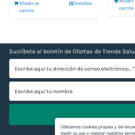
era:
es:
Añadir 
7,5
Añadir al
Detalles
8,50 €.
7,90 €.
carrito
carrito
Sucríbete al boletín de Ofertas de Tienda Sal
Utilizamos cookies propias y de terce
medir su uso y mejorar nuestros servi