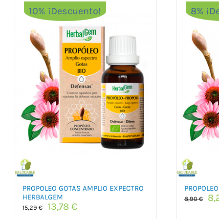
10% ¡Descuento!
8% ¡D
PROPOLEO GOTAS AMPLIO EXPECTRO
PROPOLEO
El
8,
HERBALGEM
8,90
€
El
El
13,78
€
pr
15,29
€
precio
precio
or