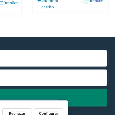
Añadir al
6,60 €.
5,60 €.
Detalles
Detalles
carrito
Rechazar
Configurar