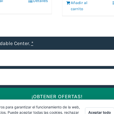
era:
es:
al
0 €.
6,55 €.
Detalles
Añadir al
21,95 €.
17,55 €.
carrito
udable Center.
*
¡OBTENER OFERTAS!
ros para garantizar el funcionamiento de la web,
Aceptar todo
cios. Puede aceptar todas las cookies, rechazar