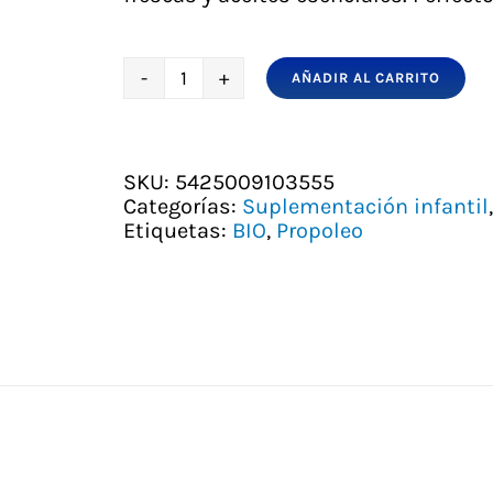
AÑADIR AL CARRITO
PROPOLEO
CARAMELOS
JUNIOR
cantidad
SKU:
5425009103555
Categorías:
Suplementación infantil
Etiquetas:
BIO
,
Propoleo