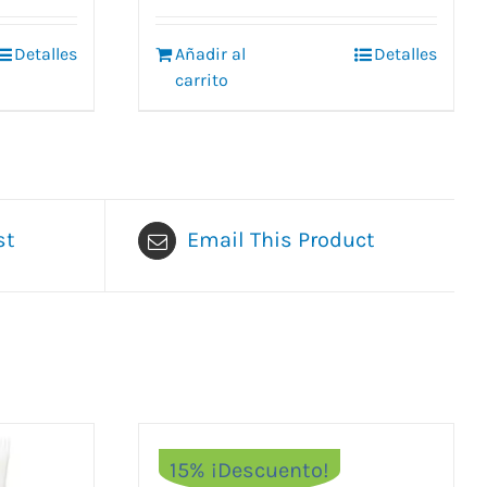
original
actual
era:
es:
Detalles
Añadir al
Detalles
6,95 €.
5,95 €.
carrito
st
Email This Product
15% ¡Descuento!