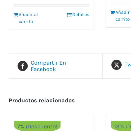
original
actual
er
era:
es:
Añadir 
8,
Añadir al
Detalles
15,29 €.
13,78 €.
carrito
carrito
Compartir En
Tw
Facebook
Productos relacionados
7% ¡Descuento!
13% ¡