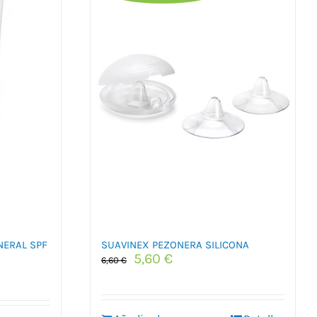
ERAL SPF
SUAVINEX PEZONERA SILICONA
El
El
5,60
€
6,60
€
precio
precio
original
actual
era:
es: