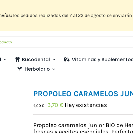
nvíos:
los pedidos realizados del 7 al 23 de agosto se enviarán 
l
Bucodental
Vitaminas y Suplemento
Herbolario
PROPOLEO CARAMELOS JU
El
El
3,70
€
Hay existencias
4,00
€
precio
precio
original
actual
era:
es:
Propoleo caramelos junior BIO de He
4,00 €.
3,70 €.
frescas y aceites esenciales. Perfect