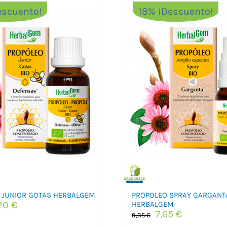
escuento!
18% ¡Descuento!
 JUNIOR GOTAS HERBALGEM
PROPOLEO SPRAY GARGANT
El
20
€
HERBALGEM
El
El
7,65
€
ecio
precio
9,35
€
precio
precio
iginal
actual