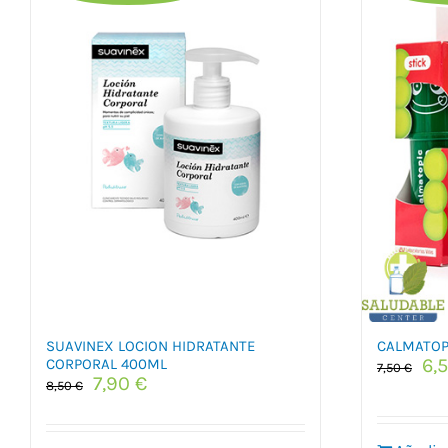
SUAVINEX LOCION HIDRATANTE
CALMATOP
El
6,
CORPORAL 400ML
7,50
€
El
El
7,90
€
pr
8,50
€
precio
precio
ori
original
actual
era