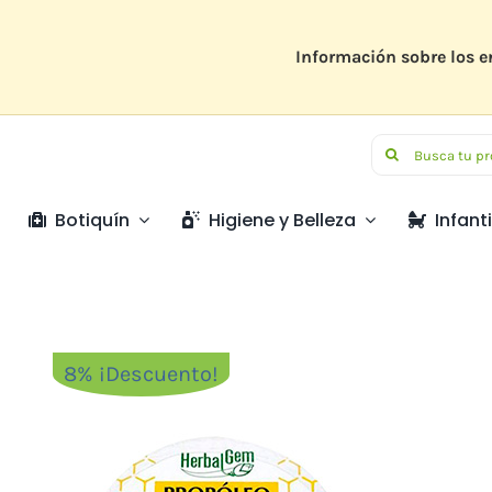
Saltar
al
contenido
Información sobre los e
Buscar:
Botiquín
Higiene y Belleza
Infanti
8% ¡Descuento!