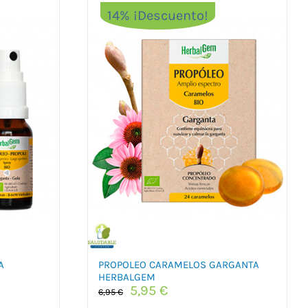
14% ¡Descuento!
A
PROPOLEO CARAMELOS GARGANTA
HERBALGEM
El
El
5,95
€
6,95
€
precio
precio