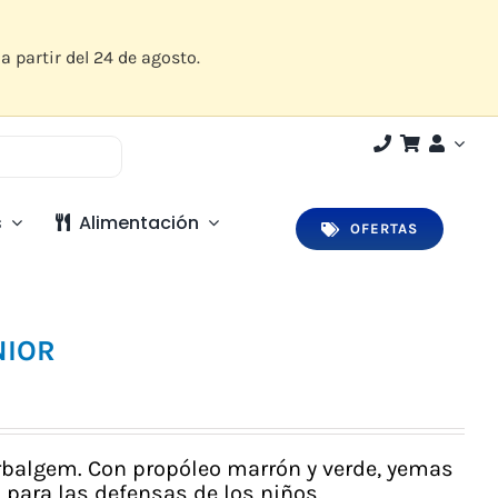
a partir del 24 de agosto.
s
Alimentación
OFERTAS
NIOR
rbalgem. Con propóleo marrón y verde, yemas
o para las defensas de los niños.