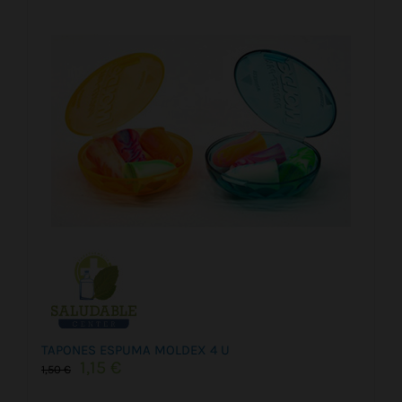
TAPONES ESPUMA MOLDEX 4 U
El
El
1,15
€
1,50
€
precio
precio