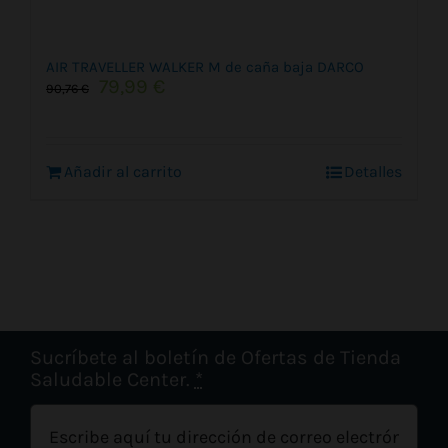
AIR TRAVELLER WALKER M de caña baja DARCO
El
El
79,99
€
90,76
€
precio
precio
original
actual
era:
es:
Añadir al carrito
90,76 €.
79,99 €.
Detalles
Sucríbete al boletín de Ofertas de Tienda
Saludable Center.
*