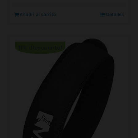
original
actual
era:
es:
Añadir al carrito
1,50 €.
1,15 €.
Detalles
11% ¡Descuento!