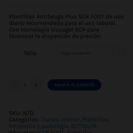
precio
precio
original
actual
era:
es:
Plantillas Antifatiga Plus SCR FOOT de uso
14,65 €.
13,36 €.
diario recomendada para el uso laboral.
Con tecnología Viscogel SCR para
favorecer la dispersión de presión.
Talla

AÑADIR AL CARRITO
PLANTILLAS
ANTIFATIGA
PLUS
SCRFOOT
SKU:
N/D
cantidad
Categorías:
Tronco inferior
,
Plantillas
,
Ortopedia y podología
,
BOTIQUÍN
Etiquetas:
SCR FOOT
,
Plantillas