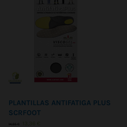
Vitaminas y Suplementos
Alimentación
Herbolario
PLANTILLAS ANTIFATIGA PLUS
SCRFOOT
El
El
13,36
€
14,65
€