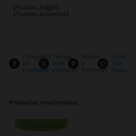
[/fusion_toggle]
[/fusion_accordion]
Compartir
Twitear
Añadir
Email
En
este
a
This
Facebook
producto
Pinterest
Product
Productos relacionados
23% ¡Descuento!