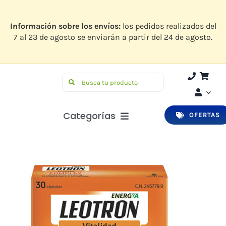
Saltar
al
contenido
Información sobre los envíos:
los pedidos realizados del
7 al 23 de agosto se enviarán a partir del 24 de agosto.
Buscar:
Categorías
OFERTAS
Botiquín
Higiene y Belleza
Infantil
Bucodental