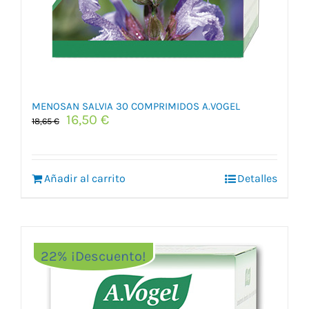
MENOSAN SALVIA 30 COMPRIMIDOS A.VOGEL
El
El
16,50
€
18,65
€
precio
precio
original
actual
era:
es:
Añadir al carrito
18,65 €.
16,50 €.
Detalles
22% ¡Descuento!