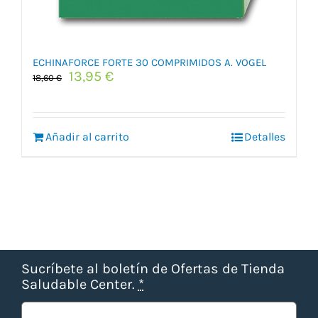
ECHINAFORCE FORTE 30 COMPRIMIDOS A. VOGEL
El
El
13,95
€
18,60
€
precio
precio
original
actual
era:
es:
Añadir al carrito
18,60 €.
13,95 €.
Detalles
Sucríbete al boletín de Ofertas de Tienda
Saludable Center.
*