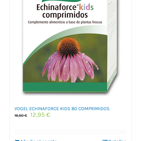
VOGEL ECHINAFORCE KIDS 80 COMPRIMIDOS
El
El
12,95
€
16,50
€
precio
precio
original
actual
era:
es: