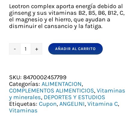
Leotron complex aporta energía debido al
ginseng y sus vitaminas B2, B5, B6, B12, C,
el magnesio y el hierro, que ayudan a
disminuir el cansancio y la fatiga.
AÑADIR AL CARRITO
LEOTRON
COMPLEX
30
cáps.
SKU:
8470002457799
cantidad
Categorías:
ALIMENTACION
,
COMPLEMENTOS ALIMENTICIOS
,
Vitaminas
y minerales
,
DEPORTES Y ESTUDIOS
Etiquetas:
Cupon
,
ANGELINI
,
Vitamina C
,
Vitaminas