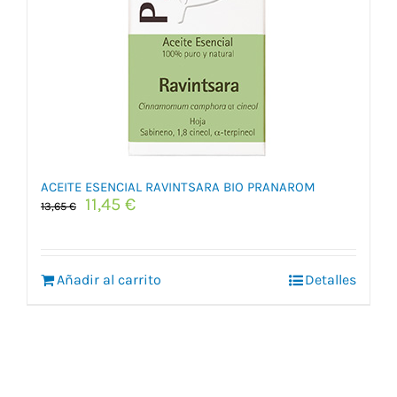
ACEITE ESENCIAL RAVINTSARA BIO PRANAROM
El
El
11,45
€
13,65
€
precio
precio
original
actual
era:
es:
Añadir al carrito
13,65 €.
11,45 €.
Detalles