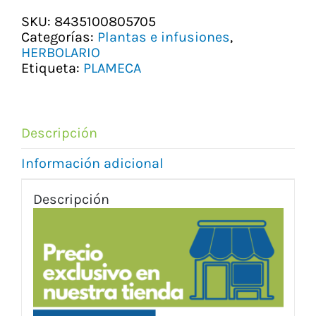
SKU:
8435100805705
Categorías:
Plantas e infusiones
,
HERBOLARIO
Etiqueta:
PLAMECA
Descripción
Información adicional
Descripción