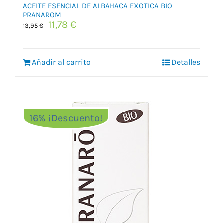
ACEITE ESENCIAL DE ALBAHACA EXOTICA BIO
PRANAROM
El
El
11,78
€
13,95
€
precio
precio
original
actual
era:
es:
Añadir al carrito
Detalles
13,95 €.
11,78 €.
16% ¡Descuento!