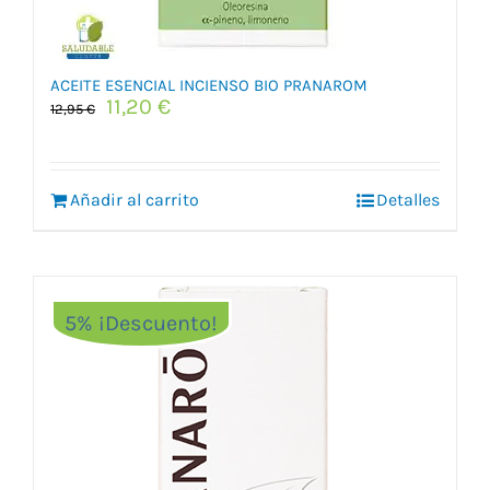
ACEITE ESENCIAL INCIENSO BIO PRANAROM
El
El
11,20
€
12,95
€
precio
precio
original
actual
era:
es:
Añadir al carrito
12,95 €.
11,20 €.
Detalles
5% ¡Descuento!