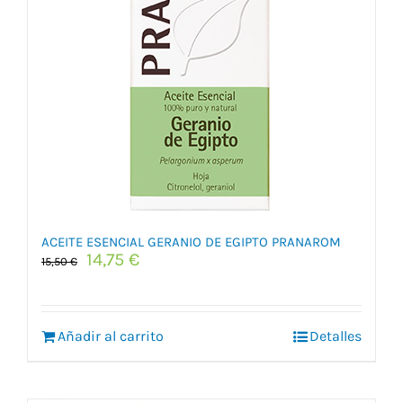
ACEITE ESENCIAL GERANIO DE EGIPTO PRANAROM
El
El
14,75
€
15,50
€
precio
precio
original
actual
era:
es:
Añadir al carrito
15,50 €.
14,75 €.
Detalles