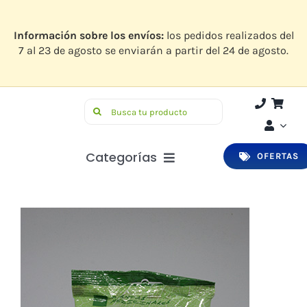
Saltar
al
contenido
Información sobre los envíos:
los pedidos realizados del
7 al 23 de agosto se enviarán a partir del 24 de agosto.
Buscar:
Categorías
OFERTAS
Botiquín
Higiene y Belleza
Infantil
Bucodental