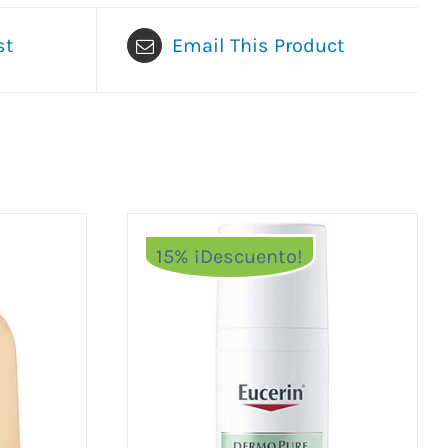
st
Email This Product
15% ¡Descuento!