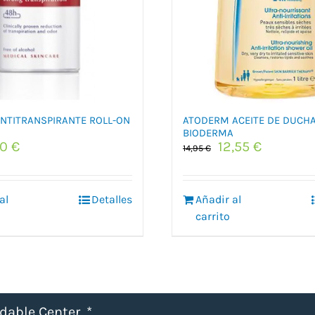
ANTITRANSPIRANTE ROLL-ON
ATODERM ACEITE DE DUCHA 
BIODERMA
El
El
El
50
€
12,55
€
14,95
€
ecio
precio
precio
precio
iginal
actual
original
actual
:
es:
era:
es:
al
Detalles
Añadir al
0 €.
7,50 €.
14,95 €.
12,55 €.
carrito
udable Center.
*