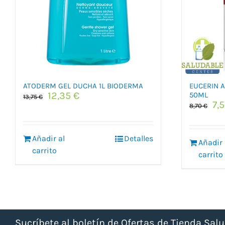
ATODERM GEL DUCHA 1L BIODERMA
EUCERIN 
El
El
12,35
€
50ML
13,75
€
El
7,
precio
precio
8,70
€
pr
original
actual
or
era:
es:
era
Añadir al
13,75 €.
12,35 €.
Detalles
Añadir 
8,7
carrito
carrito
Sucríbete al boletín de Ofertas de Tienda Sal