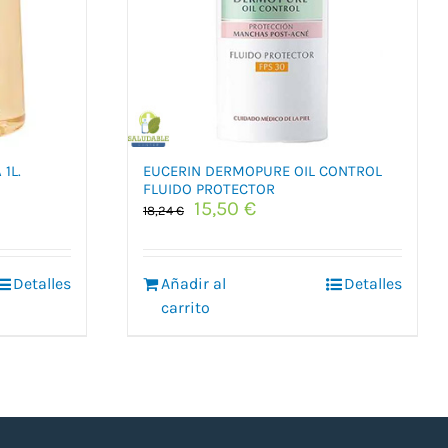
1L.
EUCERIN DERMOPURE OIL CONTROL
FLUIDO PROTECTOR
El
El
15,50
€
18,24
€
precio
precio
original
actual
era:
es:
Detalles
Añadir al
Detalles
18,24 €.
15,50 €.
carrito