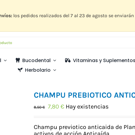
nvíos:
los pedidos realizados del 7 al 23 de agosto se enviarán 
l
Bucodental
Vitaminas y Suplemento
Herbolario
CHAMPU PREBIOTICO ANTI
El
El
7,80
€
Hay existencias
8,50
€
precio
precio
original
actual
era:
es:
Champu previotico anticaida de Plan
8,50 €.
7,80 €.
activos de acción Anticaída.