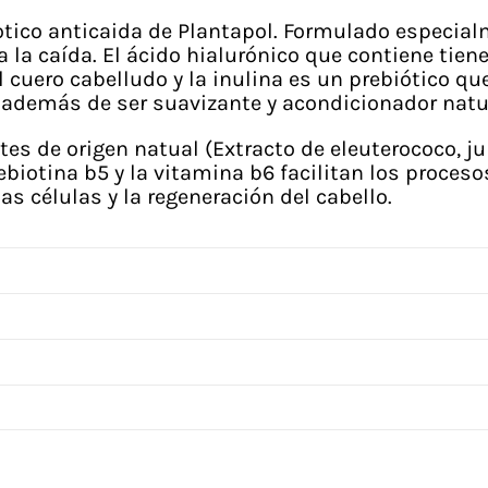
ico anticaida de Plantapol. Formulado especialme
a la caída. El ácido hialurónico que contiene tie
l cuero cabelludo y la inulina es un prebiótico q
o además de ser suavizante y acondicionador natu
 de origen natual (Extracto de eleuterococo, junt
ebiotina b5 y la vitamina b6 facilitan los proceso
as células y la regeneración del cabello.