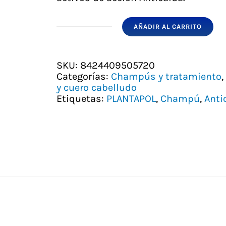
AÑADIR AL CARRITO
CHAMPU
PREBIOTICO
ANTICAIDA
PLANTAPOL
SKU:
8424409505720
cantidad
Categorías:
Champús y tratamiento
,
y cuero cabelludo
Etiquetas:
PLANTAPOL
,
Champú
,
Anti