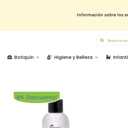
Saltar
al
contenido
Información sobre los e
Buscar:
Botiquín
Higiene y Belleza
Infanti
8% ¡Descuento!