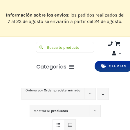
Saltar
al
contenido
Información sobre los envíos:
los pedidos realizados del
7 al 23 de agosto se enviarán a partir del 24 de agosto.
Buscar:
Categorías
OFERTAS
Botiquín
Ordena por
Orden predeterminado
Higiene y Belleza
Infantil
Mostrar
12 productos
Bucodental