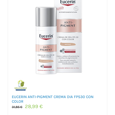
EUCERIN ANTI-PIGMENT CREMA DIA FPS30 CON
COLOR
El
El
28,99
€
31,85
€
precio
precio