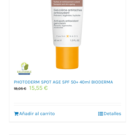
PHOTODERM SPOT AGE SPF 50+ 40ml BIODERMA
El
El
15,55
€
18,05
€
precio
precio
original
actual
era:
es:
Añadir al carrito
18,05 €.
15,55 €.
Detalles