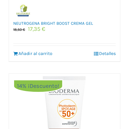
NEUTROGENA BRIGHT BOOST CREMA GEL
El
El
17,35
€
18,50
€
precio
precio
original
actual
era:
es:
Añadir al carrito
18,50 €.
17,35 €.
Detalles
14% ¡Descuento!