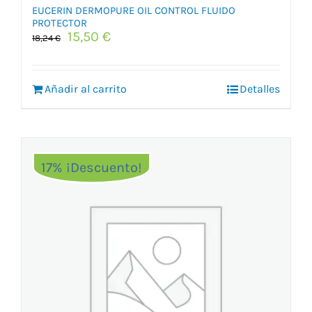
EUCERIN DERMOPURE OIL CONTROL FLUIDO
PROTECTOR
El
El
15,50
€
18,24
€
precio
precio
original
actual
era:
es:
Añadir al carrito
Detalles
18,24 €.
15,50 €.
17% ¡Descuento!