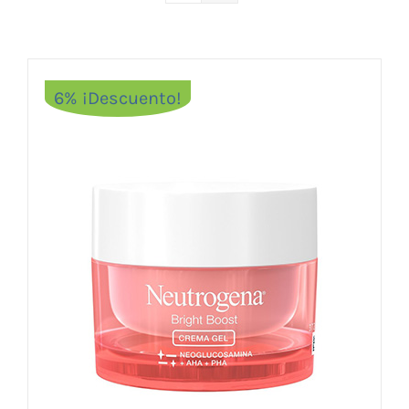
Vitaminas y Suplementos
Alimentación
Herbolario
6% ¡Descuento!