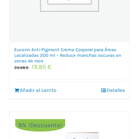
Eucerin Anti-Pigment Crema Corporal para Áreas
Localizadas 200 ml – Reduce manchas oscuras en
zonas de roce
El
El
19,85
€
23,98
€
precio
precio
original
actual
era:
es:
Añadir al carrito
Detalles
23,98 €.
19,85 €.
9% ¡Descuento!