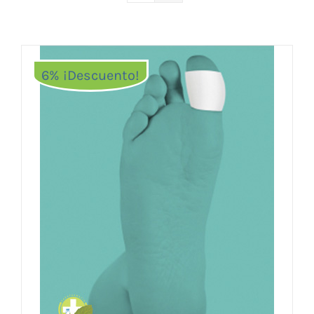
Vitaminas y Suplementos
Alimentación
Herbolario
6% ¡Descuento!