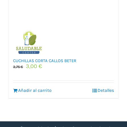
CUCHILLAS CORTA CALLOS BETER
El
El
3,00
€
3,75
€
precio
precio
original
actual
era:
es:
Añadir al carrito
3,75 €.
3,00 €.
Detalles