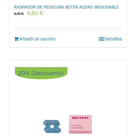
RASPADOR DE PEDICURA BETER ACERO INOXIDABLE
El
El
4,65
€
5,15
€
precio
precio
original
actual
era:
es:
Añadir al carrito
5,15 €.
4,65 €.
Detalles
20% ¡Descuento!