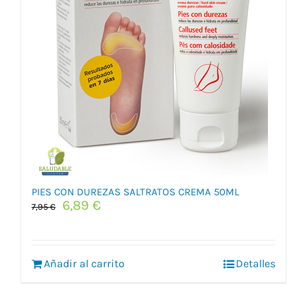
PIES CON DUREZAS SALTRATOS CREMA 50ML
El
El
6,89
€
7,95
€
precio
precio
original
actual
era:
es:
Añadir al carrito
7,95 €.
6,89 €.
Detalles