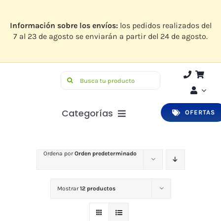
Saltar
al
contenido
Información sobre los envíos:
los pedidos realizados del
7 al 23 de agosto se enviarán a partir del 24 de agosto.
Buscar:
Categorías
OFERTAS
Botiquín
Ordena por
Orden predeterminado
Higiene y Belleza
Infantil
Mostrar
12 productos
Bucodental