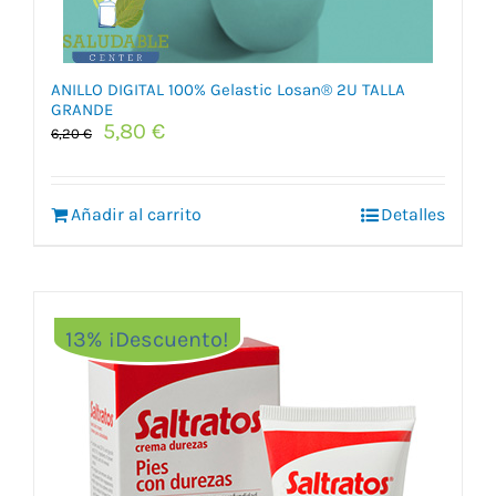
ANILLO DIGITAL 100% Gelastic Losan® 2U TALLA
GRANDE
El
El
5,80
€
6,20
€
precio
precio
original
actual
era:
es:
Añadir al carrito
Detalles
6,20 €.
5,80 €.
13% ¡Descuento!